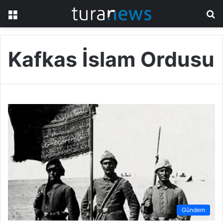
Menü
A
y
...
Kafkas İslam Ordusu
Gündem