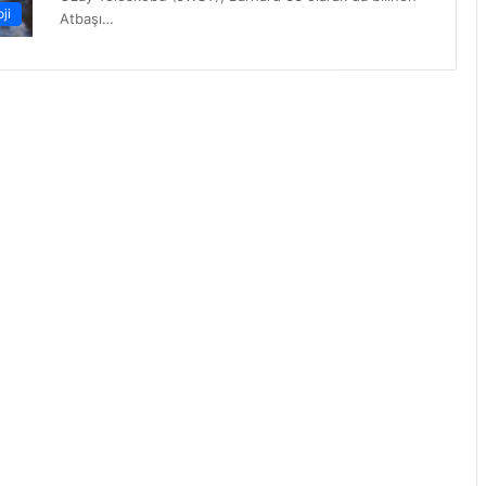
ji
Atbaşı…