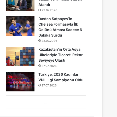
Atandı
29.07.2026
Dastan Satpayev’in
Chelsea Formasıyla İlk
Golünü Atması Sadece 6
Dakika Sürdü
28.07.2026
Kazakistan’ın Orta Asya
Ülkeleriyle Ticareti Rekor
Seviyeye Ulaştı
27.07.2026
Türkiye, 2026 Kadınlar
VNL Ligi Şampiyonu Oldu
27.07.2026
...