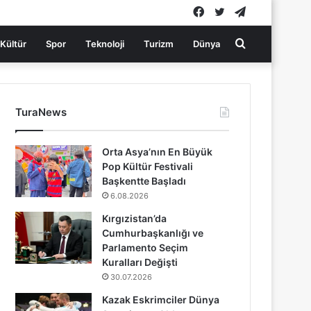
Facebook
Twitter
Telegram
Arama
Kültür
Spor
Teknoloji
Turizm
Dünya
yap
TuraNews
...
Orta Asya’nın En Büyük
Pop Kültür Festivali
Başkentte Başladı
6.08.2026
Kırgızistan’da
Cumhurbaşkanlığı ve
Parlamento Seçim
Kuralları Değişti
30.07.2026
Kazak Eskrimciler Dünya