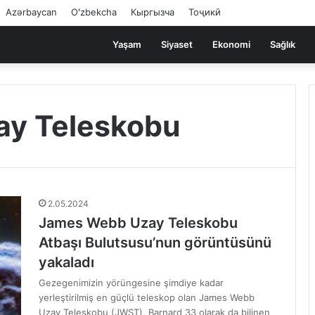
Azərbaycan
Oʻzbekcha
Кыргызча
Тоҷикӣ
Yaşam
Siyaset
Ekonomi
Sağlık
y Teleskobu
2.05.2024
James Webb Uzay Teleskobu
Atbaşı Bulutsusu’nun görüntüsünü
yakaladı
Gezegenimizin yörüngesine şimdiye kadar
yerleştirilmiş en güçlü teleskop olan James Webb
Uzay Teleskobu (JWST), Barnard 33 olarak da bilinen