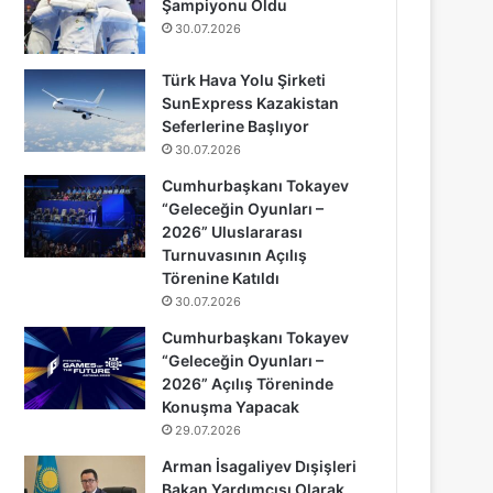
Şampiyonu Oldu
30.07.2026
Türk Hava Yolu Şirketi
SunExpress Kazakistan
Seferlerine Başlıyor
30.07.2026
Cumhurbaşkanı Tokayev
“Geleceğin Oyunları –
2026” Uluslararası
Turnuvasının Açılış
Törenine Katıldı
30.07.2026
Cumhurbaşkanı Tokayev
“Geleceğin Oyunları –
2026” Açılış Töreninde
Konuşma Yapacak
29.07.2026
Arman İsagaliyev Dışişleri
Bakan Yardımcısı Olarak