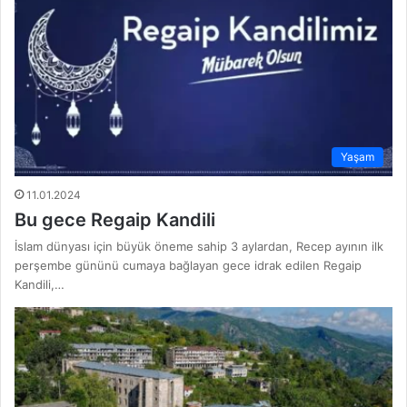
Yaşam
11.01.2024
Bu gece Regaip Kandili
İslam dünyası için büyük öneme sahip 3 aylardan, Recep ayının ilk
perşembe gününü cumaya bağlayan gece idrak edilen Regaip
Kandili,…