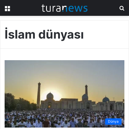
Menü
A
y
...
İslam dünyası
Dünya