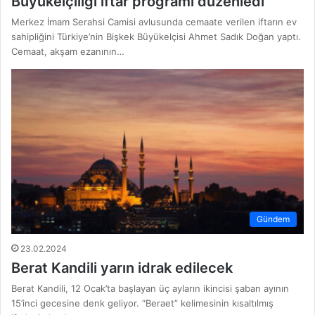
Büyükelçiliği iftar programı düzenledi
Merkez İmam Serahsi Camisi avlusunda cemaate verilen iftarın ev
sahipliğini Türkiye’nin Bişkek Büyükelçisi Ahmet Sadık Doğan yaptı.
Cemaat, akşam ezanının…
Gündem
23.02.2024
Berat Kandili yarın idrak edilecek
Berat Kandili, 12 Ocak’ta başlayan üç ayların ikincisi şaban ayının
15’inci gecesine denk geliyor. “Beraet” kelimesinin kısaltılmış