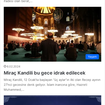
ifadesi olan berat,…
Yaşam
6.02.2024
Miraç Kandili bu gece idrak edilecek
Miraç Kandili, 12 Ocak’ta başlayan “üç aylar”ın ilki olan Recep ayının
27’nci gecesine denk geliyor. İslam inancına göre, Hazreti
Muhammed,…