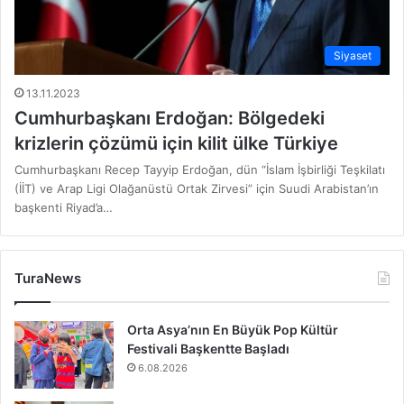
Siyaset
13.11.2023
Cumhurbaşkanı Erdoğan: Bölgedeki
krizlerin çözümü için kilit ülke Türkiye
Cumhurbaşkanı Recep Tayyip Erdoğan, dün “İslam İşbirliği Teşkilatı
(İİT) ve Arap Ligi Olağanüstü Ortak Zirvesi” için Suudi Arabistan’ın
başkenti Riyad’a…
TuraNews
Orta Asya’nın En Büyük Pop Kültür
Festivali Başkentte Başladı
6.08.2026