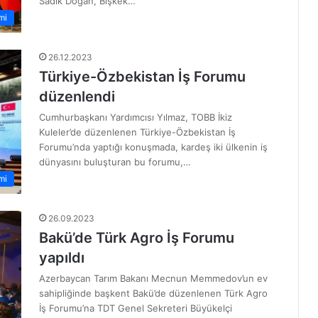
Sadık Doğan, Bişkek…
mi
26.12.2023
Türkiye-Özbekistan İş Forumu
düzenlendi
Cumhurbaşkanı Yardımcısı Yılmaz, TOBB İkiz
Kuleler’de düzenlenen Türkiye-Özbekistan İş
Forumu’nda yaptığı konuşmada, kardeş iki ülkenin iş
dünyasını buluşturan bu forumu,…
mi
26.09.2023
Bakü’de Türk Agro İş Forumu
yapıldı
Azerbaycan Tarım Bakanı Mecnun Memmedov’un ev
sahipliğinde başkent Bakü’de düzenlenen Türk Agro
İş Forumu’na TDT Genel Sekreteri Büyükelçi