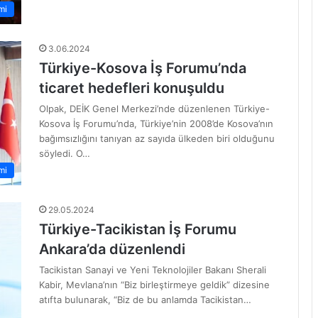
mi
3.06.2024
Türkiye-Kosova İş Forumu’nda
ticaret hedefleri konuşuldu
Olpak, DEİK Genel Merkezi’nde düzenlenen Türkiye-
Kosova İş Forumu’nda, Türkiye’nin 2008’de Kosova’nın
bağımsızlığını tanıyan az sayıda ülkeden biri olduğunu
söyledi. O…
mi
29.05.2024
Türkiye-Tacikistan İş Forumu
Ankara’da düzenlendi
Tacikistan Sanayi ve Yeni Teknolojiler Bakanı Sherali
Kabir, Mevlana’nın “Biz birleştirmeye geldik” dizesine
atıfta bulunarak, “Biz de bu anlamda Tacikistan…