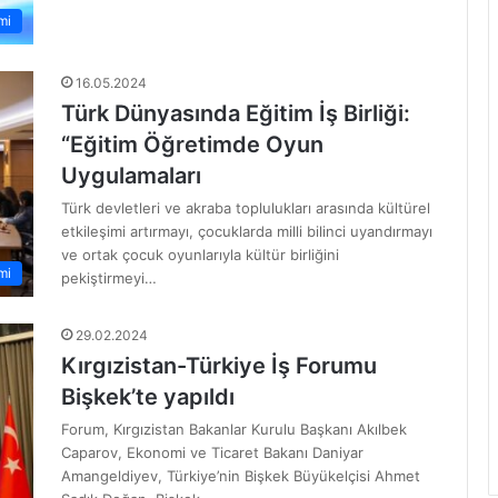
mi
16.05.2024
Türk Dünyasında Eğitim İş Birliği:
“Eğitim Öğretimde Oyun
Uygulamaları
Türk devletleri ve akraba toplulukları arasında kültürel
etkileşimi artırmayı, çocuklarda milli bilinci uyandırmayı
ve ortak çocuk oyunlarıyla kültür birliğini
mi
pekiştirmeyi…
29.02.2024
Kırgızistan-Türkiye İş Forumu
Bişkek’te yapıldı
Forum, Kırgızistan Bakanlar Kurulu Başkanı Akılbek
Caparov, Ekonomi ve Ticaret Bakanı Daniyar
Amangeldiyev, Türkiye’nin Bişkek Büyükelçisi Ahmet