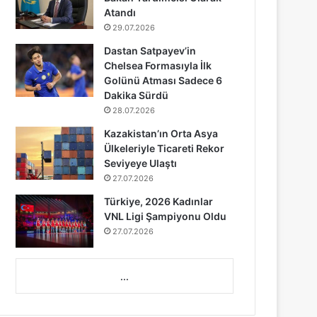
Atandı
29.07.2026
Dastan Satpayev’in
Chelsea Formasıyla İlk
Golünü Atması Sadece 6
Dakika Sürdü
28.07.2026
Kazakistan’ın Orta Asya
Ülkeleriyle Ticareti Rekor
Seviyeye Ulaştı
27.07.2026
Türkiye, 2026 Kadınlar
VNL Ligi Şampiyonu Oldu
27.07.2026
...