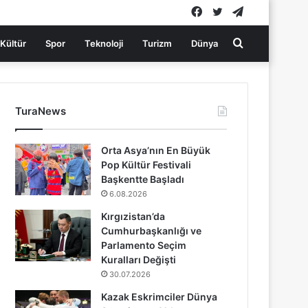
Facebook
Twitter
Telegram
Arama
Kültür
Spor
Teknoloji
Turizm
Dünya
yap
TuraNews
...
Orta Asya’nın En Büyük
Pop Kültür Festivali
Başkentte Başladı
6.08.2026
Kırgızistan’da
Cumhurbaşkanlığı ve
Parlamento Seçim
Kuralları Değişti
30.07.2026
Kazak Eskrimciler Dünya