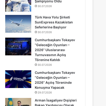
Şampiyonu Oldu
30.07.2026
Türk Hava Yolu Şirketi
SunExpress Kazakistan
Seferlerine Başlıyor
30.07.2026
Cumhurbaşkanı Tokayev
“Geleceğin Oyunları –
2026” Uluslararası
Turnuvasının Açılış
Törenine Katıldı
30.07.2026
Cumhurbaşkanı Tokayev
“Geleceğin Oyunları –
2026” Açılış Töreninde
Konuşma Yapacak
29.07.2026
Arman İsagaliyev Dışişleri
Bakan Yardımcısı Olarak