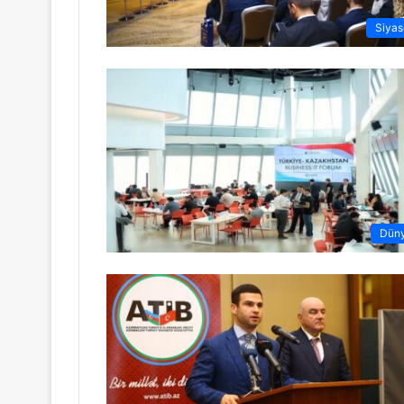
Siyas
Dün