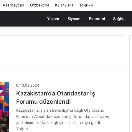
Azərbaycan
Oʻzbekcha
Кыргызча
Тоҷикӣ
Yaşam
Siyaset
Ekonomi
Sağlık
13.09.2024
Kazakistan’da Otandastar İş
Forumu düzenlendi
Kazakistan Dışişleri Bakanlığı’na bağlı Otandastar
Fonu’nun Almatı’da düzenlediği forumda, yurt içi ve
yurt dışındaki Kazak girişimciler bir araya geldi.
Yoğun…