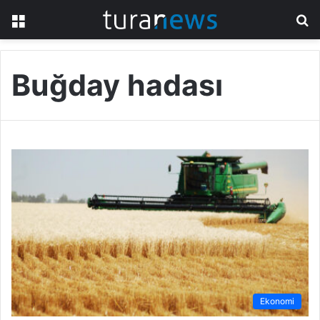
Menü
A
y
...
Buğday hadası
Ekonomi