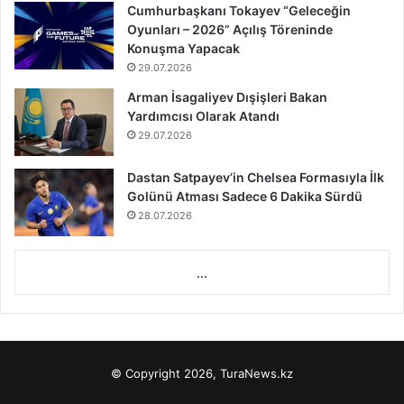
Cumhurbaşkanı Tokayev “Geleceğin
Oyunları – 2026” Açılış Töreninde
Konuşma Yapacak
29.07.2026
Arman İsagaliyev Dışişleri Bakan
Yardımcısı Olarak Atandı
29.07.2026
Dastan Satpayev’in Chelsea Formasıyla İlk
Golünü Atması Sadece 6 Dakika Sürdü
28.07.2026
...
© Copyright 2026, TuraNews.kz