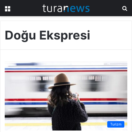
Menü
A
y
...
Doğu Ekspresi
Turizm