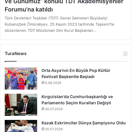
ve Günümüz” konulu TDT Akademisyenler
Forumu’na katıldı
Türk Devletleri Teşkilatı (TDT) Genel Sekreteri Büyükelçi
Kubanıçbek Ömüraliyev, 25 Kasım 2023 tarihinde Taşkent’te
düzenlenen TDT Müslüman Dini Kurul Başkanları…
TuraNews
Orta Asya’nın En Büyük Pop Kültür
Festivali Başkentte Başladı
6.08.2026
Kırgızistan’da Cumhurbaşkanlığı ve
Parlamento Seçim Kuralları Değişti
30.07.2026
Kazak Eskrimciler Dünya Şampiyonu Oldu
30.07.2026