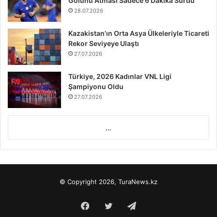
Golünü Atması Sadece 6 Dakika Sürdü
28.07.2026
Kazakistan’ın Orta Asya Ülkeleriyle Ticareti
Rekor Seviyeye Ulaştı
27.07.2026
Türkiye, 2026 Kadınlar VNL Ligi
Şampiyonu Oldu
27.07.2026
...
© Copyright 2026, TuraNews.kz
Facebook
Twitter
Telegram