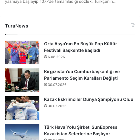
yazmaya başlayıp 1077’de tamamladığı sözlük, Türkçenin…
TuraNews
Orta Asya’nın En Büyük Pop Kültür
Festivali Başkentte Başladı
6.08.2026
Kırgızistan’da Cumhurbaşkanlığı ve
Parlamento Seçim Kuralları Değişti
30.07.2026
Kazak Eskrimciler Dünya Şampiyonu Oldu
30.07.2026
Türk Hava Yolu Şirketi SunExpress
Kazakistan Seferlerine Başlıyor