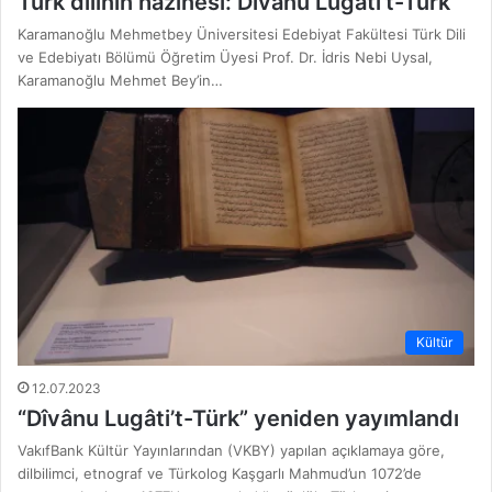
Türk dilinin hazinesi: Divanu Lugati’t-Türk
Karamanoğlu Mehmetbey Üniversitesi Edebiyat Fakültesi Türk Dili
ve Edebiyatı Bölümü Öğretim Üyesi Prof. Dr. İdris Nebi Uysal,
Karamanoğlu Mehmet Bey’in…
Kültür
12.07.2023
“Dîvânu Lugâti’t-Türk” yeniden yayımlandı
VakıfBank Kültür Yayınlarından (VKBY) yapılan açıklamaya göre,
dilbilimci, etnograf ve Türkolog Kaşgarlı Mahmud’un 1072’de