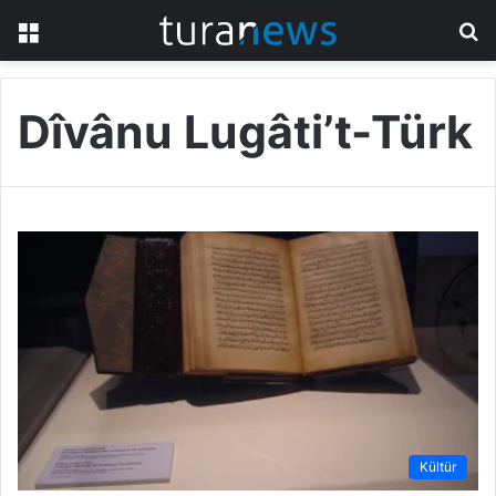
Menü
A
y
...
Dîvânu Lugâti’t-Türk
Kültür