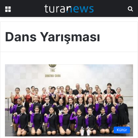
Menü
A
y
...
Dans Yarışması
Kültür