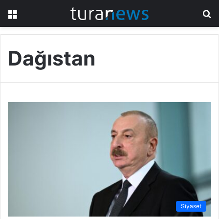
Menü
A
y
...
Dağıstan
Siyaset