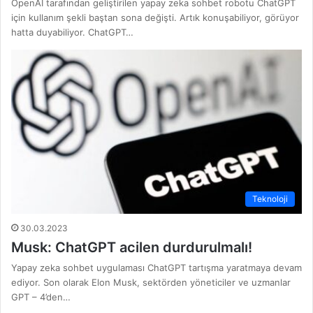
OpenAI tarafından geliştirilen yapay zeka sohbet robotu ChatGPT
için kullanım şekli baştan sona değişti. Artık konuşabiliyor, görüyor
hatta duyabiliyor. ChatGPT…
Teknoloji
30.03.2023
Musk: ChatGPT acilen durdurulmalı!
Yapay zeka sohbet uygulaması ChatGPT tartışma yaratmaya devam
ediyor. Son olarak Elon Musk, sektörden yöneticiler ve uzmanlar
GPT – 4’den…