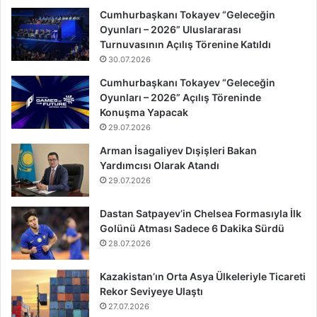
Cumhurbaşkanı Tokayev “Geleceğin
Oyunları – 2026” Uluslararası
Turnuvasının Açılış Törenine Katıldı
30.07.2026
Cumhurbaşkanı Tokayev “Geleceğin
Oyunları – 2026” Açılış Töreninde
Konuşma Yapacak
29.07.2026
Arman İsagaliyev Dışişleri Bakan
Yardımcısı Olarak Atandı
29.07.2026
Dastan Satpayev’in Chelsea Formasıyla İlk
Golünü Atması Sadece 6 Dakika Sürdü
28.07.2026
Kazakistan’ın Orta Asya Ülkeleriyle Ticareti
Rekor Seviyeye Ulaştı
27.07.2026