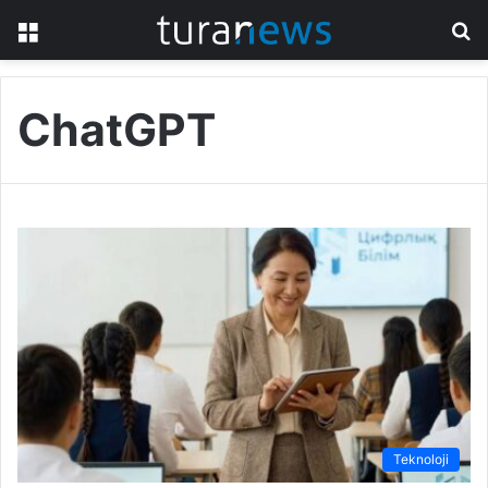
Menü
A
y
...
ChatGPT
Teknoloji