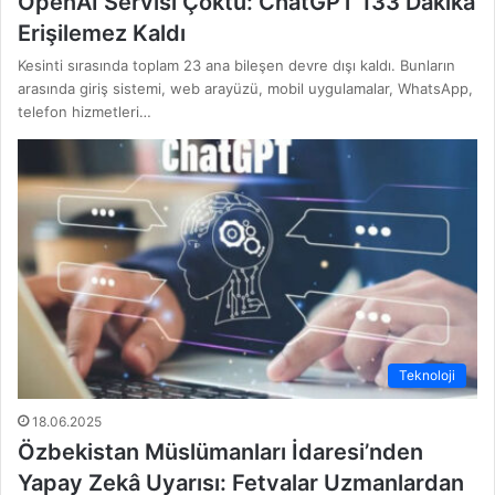
OpenAI Servisi Çöktü: ChatGPT 133 Dakika
Erişilemez Kaldı
Kesinti sırasında toplam 23 ana bileşen devre dışı kaldı. Bunların
arasında giriş sistemi, web arayüzü, mobil uygulamalar, WhatsApp,
telefon hizmetleri…
Teknoloji
18.06.2025
Özbekistan Müslümanları İdaresi’nden
Yapay Zekâ Uyarısı: Fetvalar Uzmanlardan