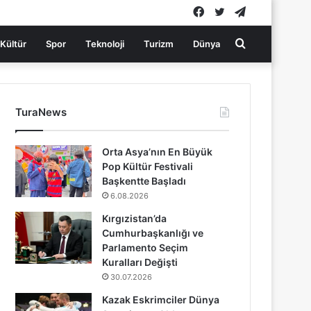
Facebook
Twitter
Telegram
Arama
Kültür
Spor
Teknoloji
Turizm
Dünya
yap
TuraNews
...
Orta Asya’nın En Büyük
Pop Kültür Festivali
Başkentte Başladı
6.08.2026
Kırgızistan’da
Cumhurbaşkanlığı ve
Parlamento Seçim
Kuralları Değişti
30.07.2026
Kazak Eskrimciler Dünya