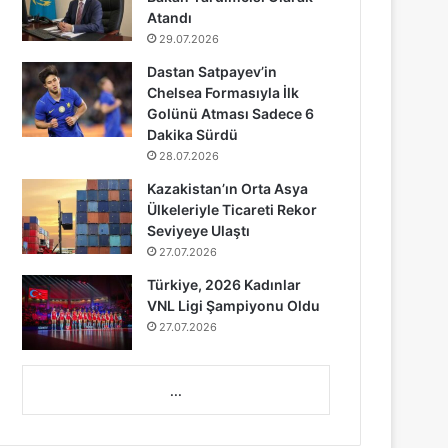
Atandı
29.07.2026
Dastan Satpayev’in
Chelsea Formasıyla İlk
Golünü Atması Sadece 6
Dakika Sürdü
28.07.2026
Kazakistan’ın Orta Asya
Ülkeleriyle Ticareti Rekor
Seviyeye Ulaştı
27.07.2026
Türkiye, 2026 Kadınlar
VNL Ligi Şampiyonu Oldu
27.07.2026
...