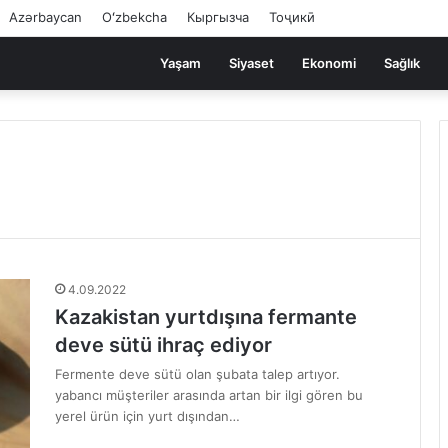
Azərbaycan
Oʻzbekcha
Кыргызча
Тоҷикӣ
Yaşam
Siyaset
Ekonomi
Sağlık
4.09.2022
Kazakistan yurtdışına fermante
deve sütü ihraç ediyor
Fermente deve sütü olan şubata talep artıyor.
yabancı müşteriler arasında artan bir ilgi gören bu
yerel ürün için yurt dışından…