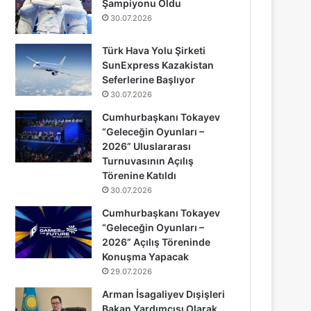
Şampiyonu Oldu
30.07.2026
Türk Hava Yolu Şirketi
SunExpress Kazakistan
Seferlerine Başlıyor
30.07.2026
Cumhurbaşkanı Tokayev
“Geleceğin Oyunları –
2026” Uluslararası
Turnuvasının Açılış
Törenine Katıldı
30.07.2026
Cumhurbaşkanı Tokayev
“Geleceğin Oyunları –
2026” Açılış Töreninde
Konuşma Yapacak
29.07.2026
Arman İsagaliyev Dışişleri
Bakan Yardımcısı Olarak