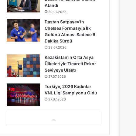
Atandı
29.07.2026
Dastan Satpayev’in
Chelsea Formasıyla İlk
Golünü Atması Sadece 6
Dakika Sürdü
28.07.2026
Kazakistan’ın Orta Asya
Ülkeleriyle Ticareti Rekor
Seviyeye Ulaştı
27.07.2026
Türkiye, 2026 Kadınlar
VNL Ligi Şampiyonu Oldu
27.07.2026
...