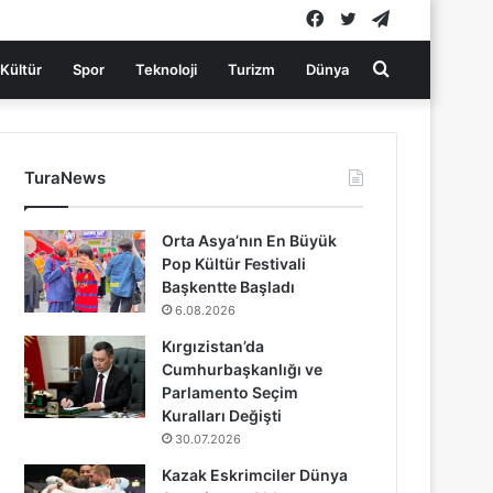
Facebook
Twitter
Telegram
Arama
Kültür
Spor
Teknoloji
Turizm
Dünya
yap
TuraNews
...
Orta Asya’nın En Büyük
Pop Kültür Festivali
Başkentte Başladı
6.08.2026
Kırgızistan’da
Cumhurbaşkanlığı ve
Parlamento Seçim
Kuralları Değişti
30.07.2026
Kazak Eskrimciler Dünya