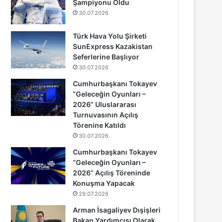
Şampiyonu Oldu
30.07.2026
Türk Hava Yolu Şirketi
SunExpress Kazakistan
Seferlerine Başlıyor
30.07.2026
Cumhurbaşkanı Tokayev
“Geleceğin Oyunları –
2026” Uluslararası
Turnuvasının Açılış
Törenine Katıldı
30.07.2026
Cumhurbaşkanı Tokayev
“Geleceğin Oyunları –
2026” Açılış Töreninde
Konuşma Yapacak
29.07.2026
Arman İsagaliyev Dışişleri
Bakan Yardımcısı Olarak