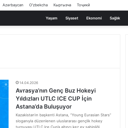
Azərbaycan
Oʻzbekcha
Кыргызча
Тоҷикӣ
Yaşam
Siyaset
Ekonomi
Sağlık
14.04.2026
Avrasya’nın Genç Buz Hokeyi
Yıldızları UTLC ICE CUP İçin
Astana’da Buluşuyor
Kazakistan’ın başkenti Astana, “Young Eurasian Stars”
sloganıyla düzenlenen uluslararası gençlik hokey
turnuvası UTLC Ice Cup’a altıncı kez ev sahipliği