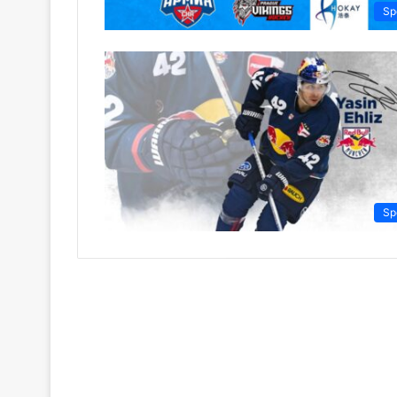
Sp
Sp