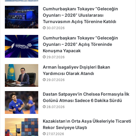
Cumhurbaşkanı Tokayev “Geleceğin
Oyunları – 2026” Uluslararası
Turnuvasının Açılış Törenine Katıldı
30.07.2026
Cumhurbaşkanı Tokayev “Geleceğin
Oyunları – 2026” Açılış Töreninde
Konuşma Yapacak
29.07.2026
Arman İsagaliyev Dışişleri Bakan
Yardımcısı Olarak Atandı
29.07.2026
Dastan Satpayev’in Chelsea Formasıyla İlk
Golünü Atması Sadece 6 Dakika Sürdü
28.07.2026
Kazakistan’ın Orta Asya Ülkeleriyle Ticareti
Rekor Seviyeye Ulaştı
27.07.2026