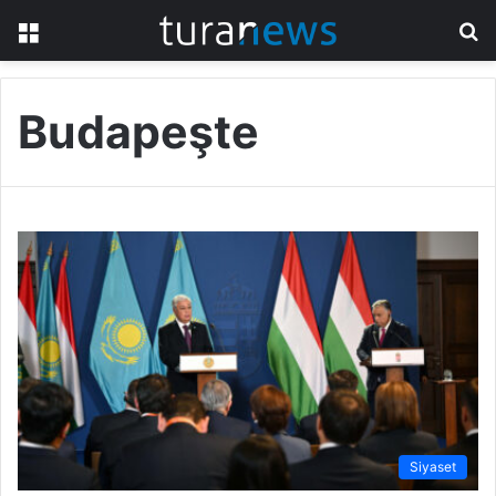
Menü
A
y
...
Budapeşte
Siyaset