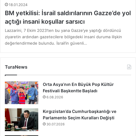
18.01.2024
BM yetkilisi: İsrail saldırılarının Gazze’de yol
açtığı insani koşullar sarsıcı
Lazzarini, 7 Ekim 2023’ten bu yana Gazze’ye yaptığı dördüncü
ziyaretin ardından gazetecilere bölgedeki insani duruma ilişkin
değerlendirmede bulundu. İsrail’in güvenli…
TuraNews
Orta Asya’nın En Büyük Pop Kültür
Festivali Başkentte Başladı
6.08.2026
Kırgızistan’da Cumhurbaşkanlığı ve
Parlamento Seçim Kuralları Değişti
30.07.2026