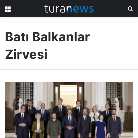
Menü
A
y
...
Batı Balkanlar
Zirvesi