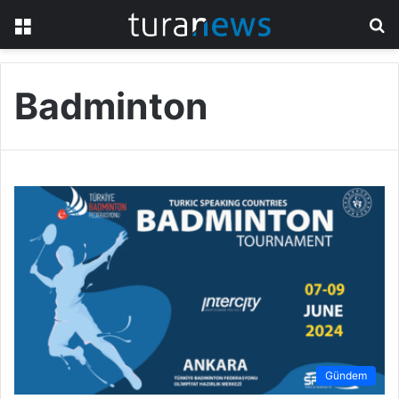
Menü
A
y
...
Badminton
Gündem