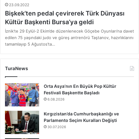
23.09.2022
Bişkek’ten pedal çevirerek Türk Dünyası
Kültür Başkenti Bursa’ya geldi
İznik’te 29 Eylül-2 Ekim’de düzenlenecek Göçebe Oyunları’na davet
edilen 75 yaşındaki judo ve güreş antrenörü Taştanov, hazırlıklarını
tamamlayıp 5 Ağustos’ta…
TuraNews
Orta Asya’nın En Büyük Pop Kültür
Festivali Başkentte Başladı
6.08.2026
Kırgızistan’da Cumhurbaşkanlığı ve
Parlamento Seçim Kuralları Değişti
30.07.2026