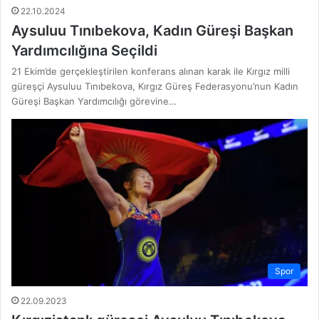
22.10.2024
Aysuluu Tınıbekova, Kadın Güreşi Başkan
Yardımcılığına Seçildi
21 Ekim’de gerçekleştirilen konferans alınan karak ile Kırgız milli
güreşçi Aysuluu Tınıbekova, Kırgız Güreş Federasyonu’nun Kadın
Güreşi Başkan Yardımcılığı görevine…
Spor
22.09.2023