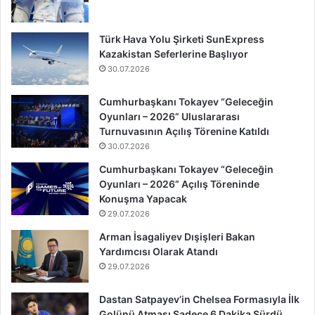
Türk Hava Yolu Şirketi SunExpress
Kazakistan Seferlerine Başlıyor
30.07.2026
Cumhurbaşkanı Tokayev “Geleceğin
Oyunları – 2026” Uluslararası
Turnuvasının Açılış Törenine Katıldı
30.07.2026
Cumhurbaşkanı Tokayev “Geleceğin
Oyunları – 2026” Açılış Töreninde
Konuşma Yapacak
29.07.2026
Arman İsagaliyev Dışişleri Bakan
Yardımcısı Olarak Atandı
29.07.2026
Dastan Satpayev’in Chelsea Formasıyla İlk
Golünü Atması Sadece 6 Dakika Sürdü