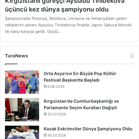
Kırgızistanlı güreşçi Aysuluu Tınıbekova
üçüncü kez dünya şampiyonu oldu
Şampiyonada Polonya, Moldova, Ukrayna ve Almanya’dan gelen
rakiplerini yenen Aysuluu Tınıbekova finalde Japon Sakura Motoki
ile karşı karşıya geldi. Güçlü…
TuraNews
Orta Asya’nın En Büyük Pop Kültür
Festivali Başkentte Başladı
6.08.2026
Kırgızistan’da Cumhurbaşkanlığı ve
Parlamento Seçim Kuralları Değişti
30.07.2026
Kazak Eskrimciler Dünya Şampiyonu Oldu
30.07.2026