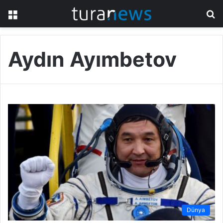
Menü
A
y
...
Aydın Ayımbetov
Dünya