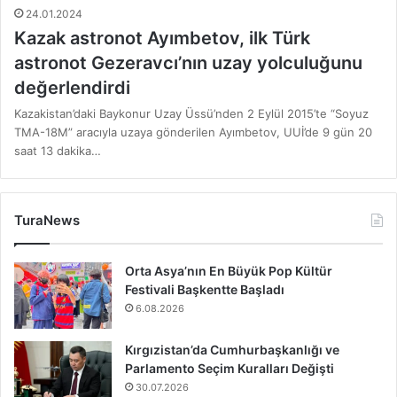
24.01.2024
Kazak astronot Ayımbetov, ilk Türk
astronot Gezeravcı’nın uzay yolculuğunu
değerlendirdi
Kazakistan’daki Baykonur Uzay Üssü’nden 2 Eylül 2015’te “Soyuz
TMA-18M” aracıyla uzaya gönderilen Ayımbetov, UUİ’de 9 gün 20
saat 13 dakika…
TuraNews
Orta Asya’nın En Büyük Pop Kültür
Festivali Başkentte Başladı
6.08.2026
Kırgızistan’da Cumhurbaşkanlığı ve
Parlamento Seçim Kuralları Değişti
30.07.2026