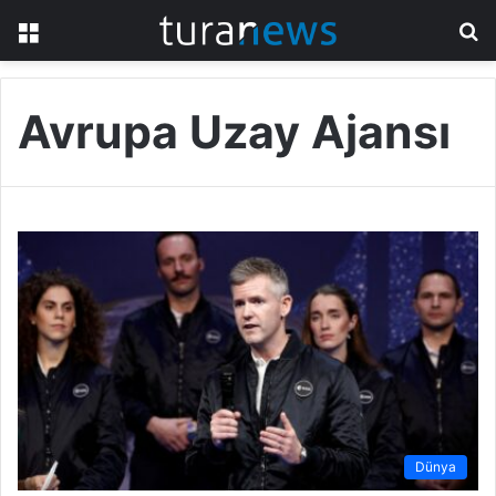
Menü
A
y
...
Avrupa Uzay Ajansı
Dünya