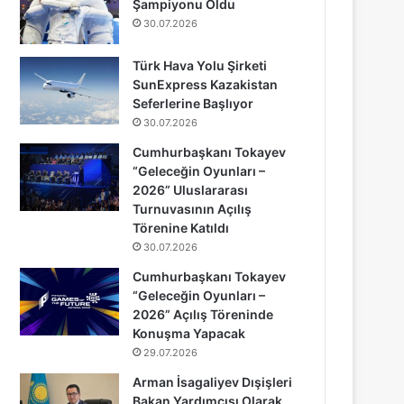
Şampiyonu Oldu
30.07.2026
Türk Hava Yolu Şirketi
SunExpress Kazakistan
Seferlerine Başlıyor
30.07.2026
Cumhurbaşkanı Tokayev
“Geleceğin Oyunları –
2026” Uluslararası
Turnuvasının Açılış
Törenine Katıldı
30.07.2026
Cumhurbaşkanı Tokayev
“Geleceğin Oyunları –
2026” Açılış Töreninde
Konuşma Yapacak
29.07.2026
Arman İsagaliyev Dışişleri
Bakan Yardımcısı Olarak