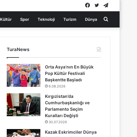
Facebook
Twitter
Telegram
Arama
Kültür
Spor
Teknoloji
Turizm
Dünya
yap
TuraNews
...
Orta Asya’nın En Büyük
Pop Kültür Festivali
Başkentte Başladı
6.08.2026
Kırgızistan’da
Cumhurbaşkanlığı ve
Parlamento Seçim
Kuralları Değişti
30.07.2026
Kazak Eskrimciler Dünya