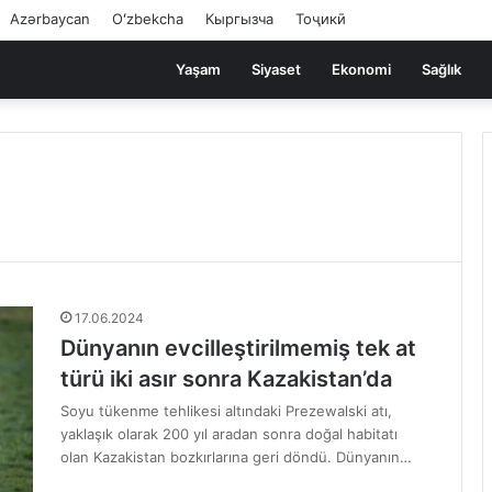
Azərbaycan
Oʻzbekcha
Кыргызча
Тоҷикӣ
Yaşam
Siyaset
Ekonomi
Sağlık
17.06.2024
Dünyanın evcilleştirilmemiş tek at
türü iki asır sonra Kazakistan’da
Soyu tükenme tehlikesi altındaki Prezewalski atı,
yaklaşık olarak 200 yıl aradan sonra doğal habitatı
olan Kazakistan bozkırlarına geri döndü. Dünyanın…