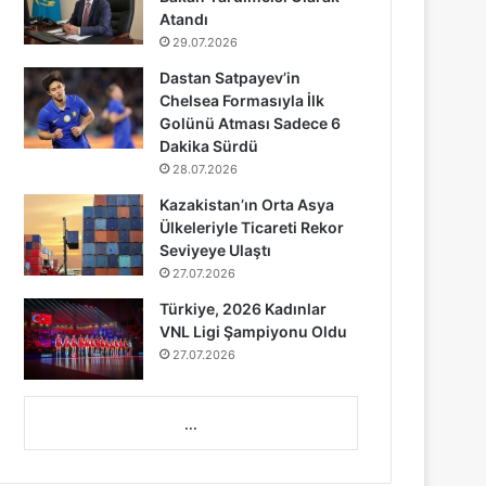
Atandı
29.07.2026
Dastan Satpayev’in
Chelsea Formasıyla İlk
Golünü Atması Sadece 6
Dakika Sürdü
28.07.2026
Kazakistan’ın Orta Asya
Ülkeleriyle Ticareti Rekor
Seviyeye Ulaştı
27.07.2026
Türkiye, 2026 Kadınlar
VNL Ligi Şampiyonu Oldu
27.07.2026
...