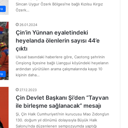
Sincan Uygur Özerk Bölgesi’ne bağlı Kızılsu Kırgız
ya
Özerk…
26.01.2024
Çin’in Yünnan eyaletindeki
heyelanda ölenlerin sayısı 44’e
çıktı
Ulusal basındaki haberlere göre, Caotong şehrinin
Cınşiong ilçesine bağlı Liangşui köyündeki heyelanın
ardından yürütülen arama çalışmalarında kayıp 10
ya
kişinin daha…
27.12.2023
Çin Devlet Başkanı Şi’den “Tayvan
ile birleşme sağlanacak” mesajı
Şi, Çin Halk Cumhuriyeti’nin kurucusu Mao Zıdong’un
130. doğum yıl dönümü dolayısıyla Büyük Halk
Salonu’nda düzenlenen sempozyumda yaptığı