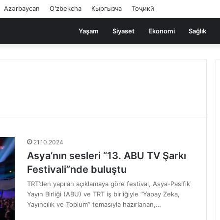
Azərbaycan
Oʻzbekcha
Кыргызча
Тоҷикӣ
Yaşam
Siyaset
Ekonomi
Sağlık
21.10.2024
Asya’nın sesleri “13. ABU TV Şarkı
Festivali”nde buluştu
TRT’den yapılan açıklamaya göre festival, Asya-Pasifik
Yayın Birliği (ABU) ve TRT iş birliğiyle “Yapay Zeka,
Yayıncılık ve Toplum” temasıyla hazırlanan,…