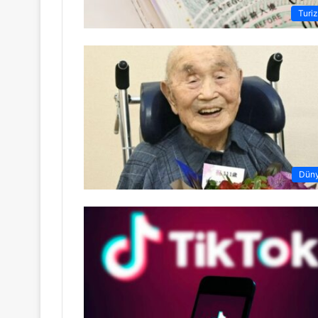
Turi
Dün