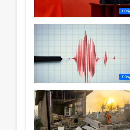
Dün
Dün