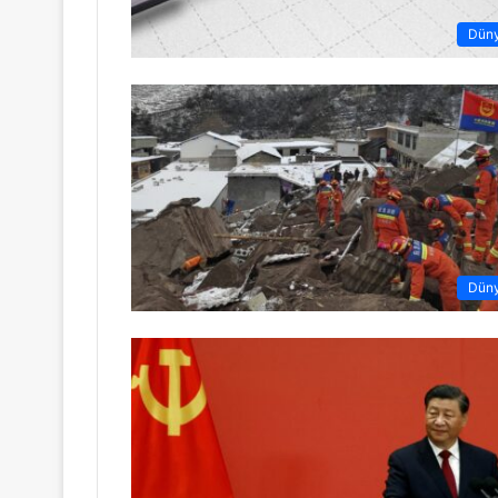
Dün
Dün