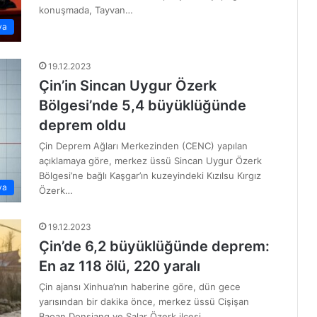
konuşmada, Tayvan…
ya
19.12.2023
Çin’in Sincan Uygur Özerk
Bölgesi’nde 5,4 büyüklüğünde
deprem oldu
Çin Deprem Ağları Merkezinden (CENC) yapılan
açıklamaya göre, merkez üssü Sincan Uygur Özerk
Bölgesi’ne bağlı Kaşgar’ın kuzeyindeki Kızılsu Kırgız
ya
Özerk…
19.12.2023
Çin’de 6,2 büyüklüğünde deprem:
En az 118 ölü, 220 yaralı
Çin ajansı Xinhua’nın haberine göre, dün gece
yarısından bir dakika önce, merkez üssü Cişişan
Baoan Donşiang ve Salar Özerk ilçesi…