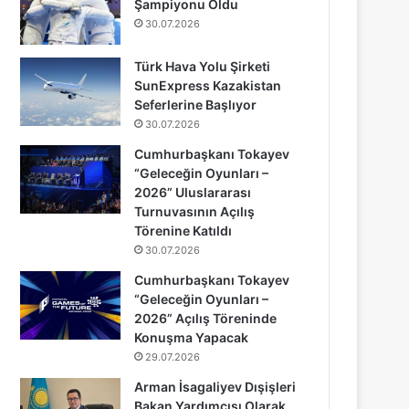
Şampiyonu Oldu
30.07.2026
Türk Hava Yolu Şirketi
SunExpress Kazakistan
Seferlerine Başlıyor
30.07.2026
Cumhurbaşkanı Tokayev
“Geleceğin Oyunları –
2026” Uluslararası
Turnuvasının Açılış
Törenine Katıldı
30.07.2026
Cumhurbaşkanı Tokayev
“Geleceğin Oyunları –
2026” Açılış Töreninde
Konuşma Yapacak
29.07.2026
Arman İsagaliyev Dışişleri
Bakan Yardımcısı Olarak