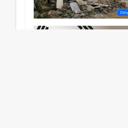
Dün
Dün