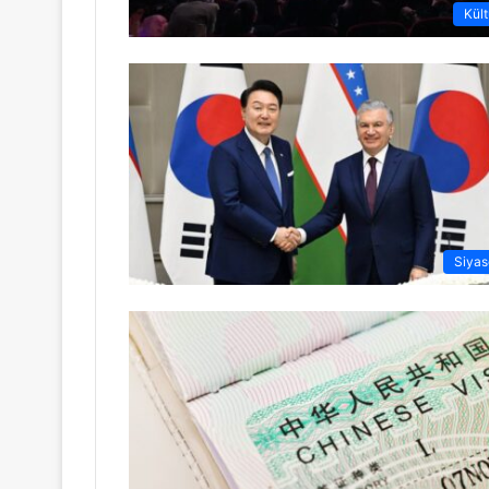
Kült
Siyas