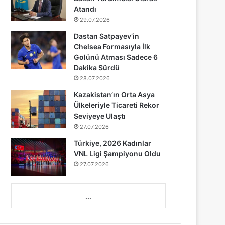
Atandı
29.07.2026
Dastan Satpayev’in
Chelsea Formasıyla İlk
Golünü Atması Sadece 6
Dakika Sürdü
28.07.2026
Kazakistan’ın Orta Asya
Ülkeleriyle Ticareti Rekor
Seviyeye Ulaştı
27.07.2026
Türkiye, 2026 Kadınlar
VNL Ligi Şampiyonu Oldu
27.07.2026
...