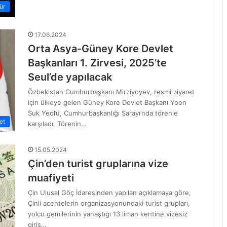
ür
17.06.2024
Orta Asya-Güney Kore Devlet
Başkanları 1. Zirvesi, 2025’te
Seul’de yapılacak
Özbekistan Cumhurbaşkanı Mirziyoyev, resmi ziyaret
için ülkeye gelen Güney Kore Devlet Başkanı Yoon
Suk Yeol’ü, Cumhurbaşkanlığı Sarayı’nda törenle
et
karşıladı. Törenin…
15.05.2024
Çin’den turist gruplarına vize
muafiyeti
Çin Ulusal Göç İdaresinden yapılan açıklamaya göre,
Çinli acentelerin organizasyonundaki turist grupları,
yolcu gemilerinin yanaştığı 13 liman kentine vizesiz
giriş…