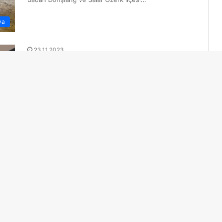
ya
23.11.2023
Kuzey Kore, Güney Kore ile
imzaladığı askeri gerilimi azaltma
anlaşmasını feshetti
Kuzey Kore’nin Kore Merkezi Haber Ajansına (KCNA)
göre, Savunma Bakanlığından yapılan açıklamada,
Güney Kore ile imzalanan askeri gerilimi azaltma
ya
anlaşmasının…
18.09.2023
Güney Kore: Kuzey Kore-Rusya
askeri işbirliği yasa dışı ve haksız
Associated Press’e konuşan Yoon, Kuzey Kore-Rusya
işbirliği ve ABD’nin New York kentinde düzenlenecek