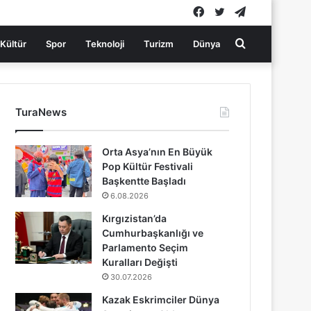
Facebook
Twitter
Telegram
Arama
Kültür
Spor
Teknoloji
Turizm
Dünya
yap
TuraNews
...
Orta Asya’nın En Büyük
Pop Kültür Festivali
Başkentte Başladı
6.08.2026
Kırgızistan’da
Cumhurbaşkanlığı ve
Parlamento Seçim
Kuralları Değişti
30.07.2026
Kazak Eskrimciler Dünya