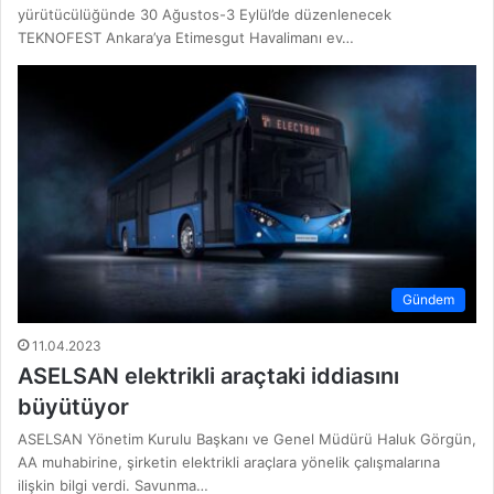
yürütücülüğünde 30 Ağustos-3 Eylül’de düzenlenecek
TEKNOFEST Ankara’ya Etimesgut Havalimanı ev…
Gündem
11.04.2023
ASELSAN elektrikli araçtaki iddiasını
büyütüyor
ASELSAN Yönetim Kurulu Başkanı ve Genel Müdürü Haluk Görgün,
AA muhabirine, şirketin elektrikli araçlara yönelik çalışmalarına
ilişkin bilgi verdi. Savunma…