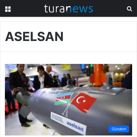
Menü
A
y
...
ASELSAN
Gündem