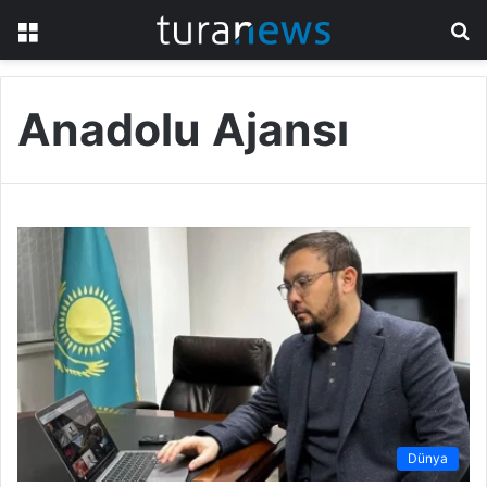
Menü
A
y
...
Anadolu Ajansı
Dünya