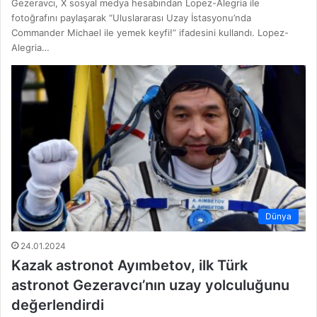
Gezeravcı, X sosyal medya hesabından Lopez-Alegria ile
fotoğrafını paylaşarak “Uluslararası Uzay İstasyonu’nda
Commander Michael ile yemek keyfi!” ifadesini kullandı. Lopez-
Alegria…
Dünya
24.01.2024
Kazak astronot Ayımbetov, ilk Türk
astronot Gezeravcı’nın uzay yolculuğunu
değerlendirdi