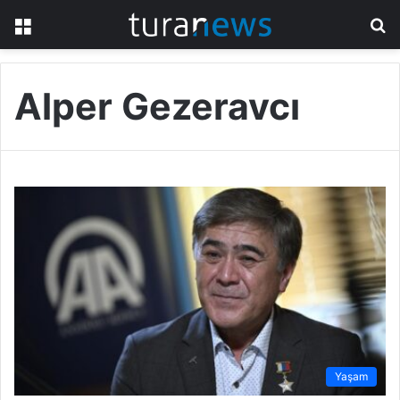
Menü
A
y
...
Alper Gezeravcı
Yaşam