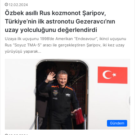
12.02.2024
Özbek asıllı Rus kozmonot Şaripov,
Türkiye’nin ilk astronotu Gezeravcı’nın
uzay yolculuğunu değerlendirdi
Uzaya ilk uçuşunu 1998’de Amerikan “Endeavour”, ikinci uçuşunu
Rus “Soyuz TMA-5” aracı ile gerçekleştiren Şaripov, iki kez uzay
yürüyüşü yaparak…
Gündem