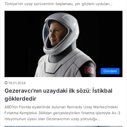
Türkiye’nin uzay serüveninin başlaması, yer gözlem uyduları…
Gündem
19.01.2024
Gezeravcı’nın uzaydaki ilk sözü: İstikbal
göklerdedir
ABD’nin Florida eyaletinde bulunan Kennedy Uzay Merkezi’ndeki
Fırlatma Kompleksi 39A’dan gerçekleştirilen fırlatma işlemiyle Ax-3
misyonunun üyesi olan Gezeravcı’nın uzay yolculuğu…