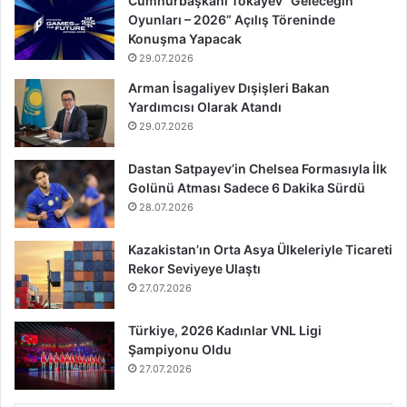
Cumhurbaşkanı Tokayev “Geleceğin
Oyunları – 2026” Açılış Töreninde
Konuşma Yapacak
29.07.2026
Arman İsagaliyev Dışişleri Bakan
Yardımcısı Olarak Atandı
29.07.2026
Dastan Satpayev’in Chelsea Formasıyla İlk
Golünü Atması Sadece 6 Dakika Sürdü
28.07.2026
Kazakistan’ın Orta Asya Ülkeleriyle Ticareti
Rekor Seviyeye Ulaştı
27.07.2026
Türkiye, 2026 Kadınlar VNL Ligi
Şampiyonu Oldu
27.07.2026