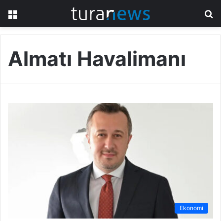
Menü
A
y
...
Almatı Havalimanı
Ekonomi