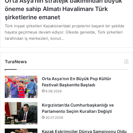
Orta Asya’nın stratejik bakımından büyük
öneme sahip Almatı Havalimanı Türk
şirketlerine emanet
Türk inşaat şirketleri Kazakistan’daki projelerini başarılı bir şekilde
hayata geçirmeye devam ediyor. Ülkede genelde, Türk şirketleri
tarafından iş merkezleri, konut…
TuraNews
Orta Asya’nın En Büyük Pop Kültür
Festivali Başkentte Başladı
6.08.2026
Kırgızistan’da Cumhurbaşkanlığı ve
Parlamento Seçim Kuralları Değişti
30.07.2026
Kazak Eskrimciler Dünya Şampiyonu Oldu