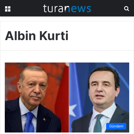
Menü
A
y
...
Albin Kurti
Gündem