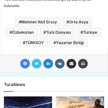
bulunuldu.
Mehmet Akif Ersoy
Orta Asya
Özbekistan
Türk Dünyası
Türkiye
TÜRKSOY
Yazarlar Birliği
Facebook
Twitter
LinkedIn
VKontakte
E-Posta ile paylaş
Yazdır
TuraNews