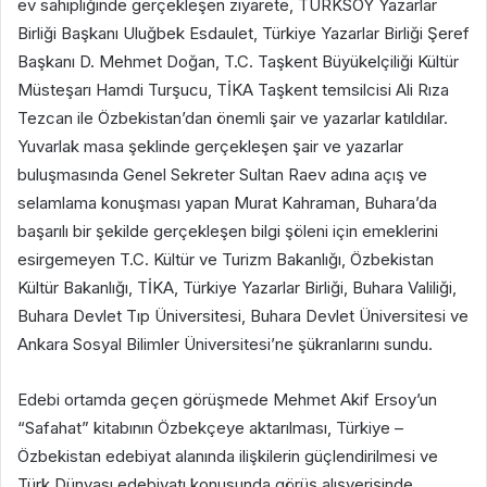
ev sahipliğinde gerçekleşen ziyarete, TÜRKSOY Yazarlar
Birliği Başkanı Uluğbek Esdaulet, Türkiye Yazarlar Birliği Şeref
Başkanı D. Mehmet Doğan, T.C. Taşkent Büyükelçiliği Kültür
Müsteşarı Hamdi Turşucu, TİKA Taşkent temsilcisi Ali Rıza
Tezcan ile Özbekistan’dan önemli şair ve yazarlar katıldılar.
Yuvarlak masa şeklinde gerçekleşen şair ve yazarlar
buluşmasında Genel Sekreter Sultan Raev adına açış ve
selamlama konuşması yapan Murat Kahraman, Buhara’da
başarılı bir şekilde gerçekleşen bilgi şöleni için emeklerini
esirgemeyen T.C. Kültür ve Turizm Bakanlığı, Özbekistan
Kültür Bakanlığı, TİKA, Türkiye Yazarlar Birliği, Buhara Valiliği,
Buhara Devlet Tıp Üniversitesi, Buhara Devlet Üniversitesi ve
Ankara Sosyal Bilimler Üniversitesi’ne şükranlarını sundu.
Edebi ortamda geçen görüşmede Mehmet Akif Ersoy’un
“Safahat” kitabının Özbekçeye aktarılması, Türkiye –
Özbekistan edebiyat alanında ilişkilerin güçlendirilmesi ve
Türk Dünyası edebiyatı konusunda görüş alışverişinde