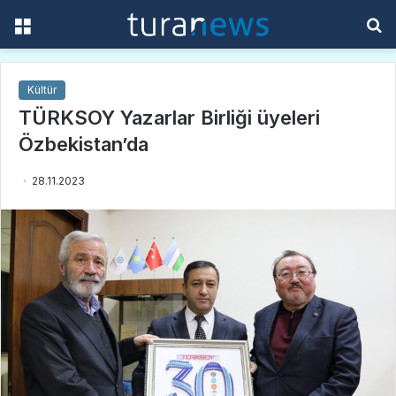
Menü
A
y
...
Kültür
TÜRKSOY Yazarlar Birliği üyeleri
Özbekistan’da
28.11.2023