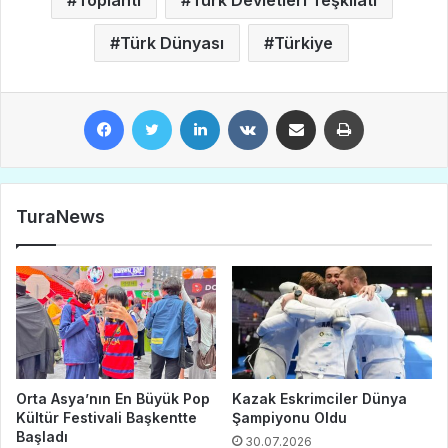
Toplantı
Türk Devletleri Teşkilatı
Türk Dünyası
Türkiye
Facebook
Twitter
LinkedIn
VKontakte
E-Posta ile paylaş
Yazdır
TuraNews
Orta Asya’nın En Büyük Pop
Kazak Eskrimciler Dünya
Kültür Festivali Başkentte
Şampiyonu Oldu
Başladı
30.07.2026