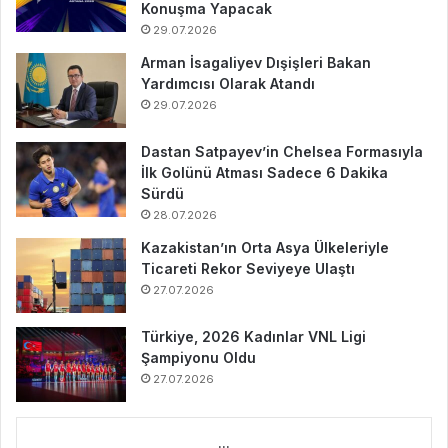
Konuşma Yapacak
29.07.2026
Arman İsagaliyev Dışişleri Bakan
Yardımcısı Olarak Atandı
29.07.2026
Dastan Satpayev’in Chelsea Formasıyla
İlk Golünü Atması Sadece 6 Dakika
Sürdü
28.07.2026
Kazakistan’ın Orta Asya Ülkeleriyle
Ticareti Rekor Seviyeye Ulaştı
27.07.2026
Türkiye, 2026 Kadınlar VNL Ligi
Şampiyonu Oldu
27.07.2026
...