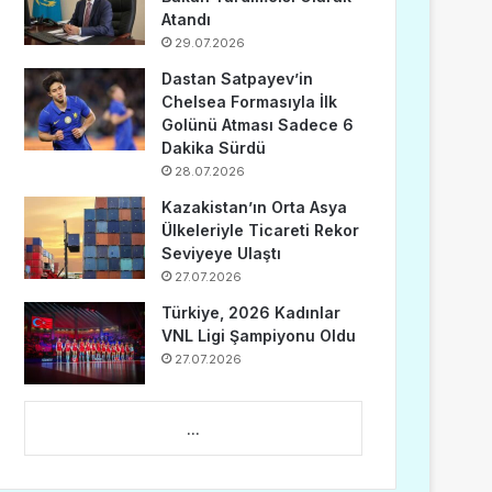
Atandı
29.07.2026
Dastan Satpayev’in
Chelsea Formasıyla İlk
Golünü Atması Sadece 6
Dakika Sürdü
28.07.2026
Kazakistan’ın Orta Asya
Ülkeleriyle Ticareti Rekor
Seviyeye Ulaştı
27.07.2026
Türkiye, 2026 Kadınlar
VNL Ligi Şampiyonu Oldu
27.07.2026
...