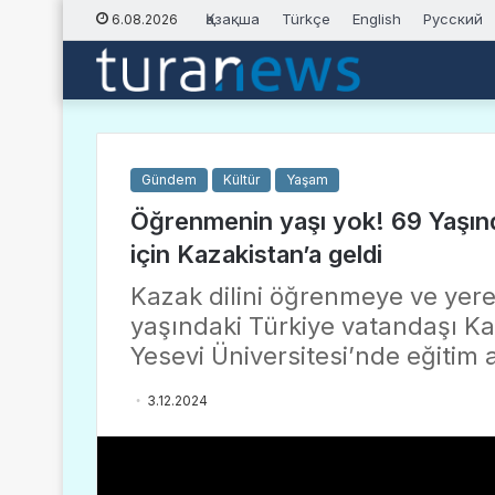
Қазақша
Türkçe
English
Русский
6.08.2026
Gündem
Kültür
Yaşam
Öğrenmenin yaşı yok! 69 Yaşın
için Kazakistan’a geldi
Kazak dilini öğrenmeye ve yere
yaşındaki Türkiye vatandaşı Kad
Yesevi Üniversitesi’nde eğitim 
3.12.2024