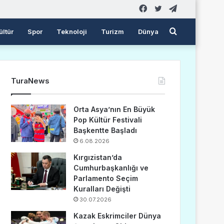
Facebook
Twitter
Telegram
Arama
ültür
Spor
Teknoloji
Turizm
Dünya
yap
TuraNews
...
Orta Asya’nın En Büyük
Pop Kültür Festivali
Başkentte Başladı
6.08.2026
Kırgızistan’da
Cumhurbaşkanlığı ve
Parlamento Seçim
Kuralları Değişti
30.07.2026
Kazak Eskrimciler Dünya