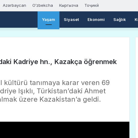
Azərbaycan
Oʻzbekcha
Кыргызча
Тоҷикӣ
Yaşam
Siyaset
Ekonomi
Sağlık
K
daki Kadriye hn., Kazakça öğrenmek
l kültürü tanımaya karar veren 69
riye Işıklı, Türkistan’daki Ahmet
almak üzere Kazakistan’a geldi.