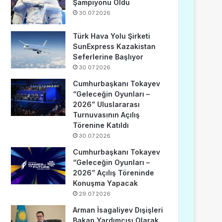
Şampiyonu Oldu
30.07.2026
Türk Hava Yolu Şirketi
SunExpress Kazakistan
Seferlerine Başlıyor
30.07.2026
Cumhurbaşkanı Tokayev
“Geleceğin Oyunları –
2026” Uluslararası
Turnuvasının Açılış
Törenine Katıldı
30.07.2026
Cumhurbaşkanı Tokayev
“Geleceğin Oyunları –
2026” Açılış Töreninde
Konuşma Yapacak
29.07.2026
Arman İsagaliyev Dışişleri
Bakan Yardımcısı Olarak