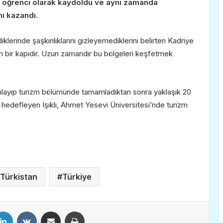
üne öğrenci olarak kaydoldu ve aynı zamanda
nı kazandı.
lerinde şaşkınlıklarını gizleyemediklerini belirten Kadriye
n bir kapıdır. Uzun zamandır bu bölgeleri keşfetmek
mlayıp turizm bölümünde tamamladıktan sonra yaklaşık 20
yı hedefleyen Işıklı, Ahmet Yesevi Üniversitesi’nde turizm
Türkistan
Türkiye
LinkedIn
VKontakte
E-Posta ile paylaş
Yazdır