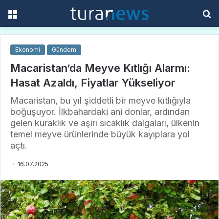
Menü
A
y
...
Ekonomi
Gündem
Macaristan’da Meyve Kıtlığı Alarmı:
Hasat Azaldı, Fiyatlar Yükseliyor
Macaristan, bu yıl şiddetli bir meyve kıtlığıyla
boğuşuyor. İlkbahardaki ani donlar, ardından
gelen kuraklık ve aşırı sıcaklık dalgaları, ülkenin
temel meyve ürünlerinde büyük kayıplara yol
açtı.
16.07.2025