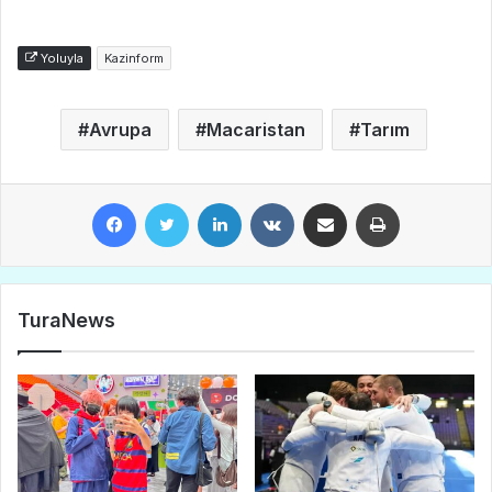
Yoluyla
Kazinform
Avrupa
Macaristan
Tarım
Facebook
Twitter
LinkedIn
VKontakte
E-Posta ile paylaş
Yazdır
TuraNews