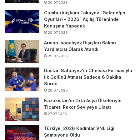
30.07.2026
Cumhurbaşkanı Tokayev “Geleceğin
Oyunları – 2026” Açılış Töreninde
Konuşma Yapacak
29.07.2026
Arman İsagaliyev Dışişleri Bakan
Yardımcısı Olarak Atandı
29.07.2026
Dastan Satpayev’in Chelsea Formasıyla
İlk Golünü Atması Sadece 6 Dakika
Sürdü
28.07.2026
Kazakistan’ın Orta Asya Ülkeleriyle
Ticareti Rekor Seviyeye Ulaştı
27.07.2026
Türkiye, 2026 Kadınlar VNL Ligi
Şampiyonu Oldu