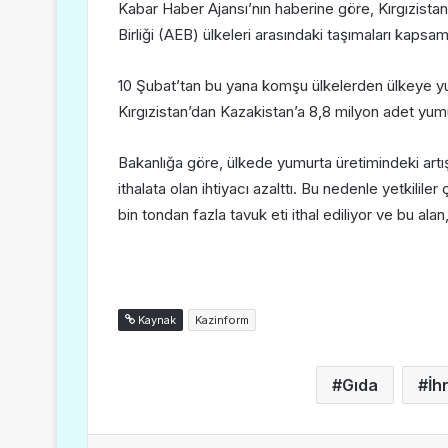
Kabar Haber Ajansı’nın haberine göre, Kırgızista
Birliği (AEB) ülkeleri arasındaki taşımaları kapsam
10 Şubat’tan bu yana komşu ülkelerden ülkeye yumu
Kırgızistan’dan Kazakistan’a 8,8 milyon adet yumu
Bakanlığa göre, ülkede yumurta üretimindeki artış
ithalata olan ihtiyacı azalttı. Bu nedenle yetkililer
bin tondan fazla tavuk eti ithal ediliyor ve bu ala
Kaynak
Kazinform
Gıda
İh