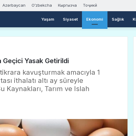
Azərbaycan
Oʻzbekcha
Кыргызча
Тоҷикӣ
Yaşam
Siyaset
Ekonomi
Sağlık
K
 Geçici Yasak Getirildi
istikrara kavuşturmak amacıyla 1
sı ithalatı altı ay süreyle
Su Kaynakları, Tarım ve Islah