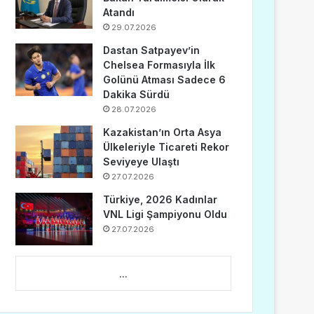
Atandı
29.07.2026
Dastan Satpayev’in
Chelsea Formasıyla İlk
Golünü Atması Sadece 6
Dakika Sürdü
28.07.2026
Kazakistan’ın Orta Asya
Ülkeleriyle Ticareti Rekor
Seviyeye Ulaştı
27.07.2026
Türkiye, 2026 Kadınlar
VNL Ligi Şampiyonu Oldu
27.07.2026
...