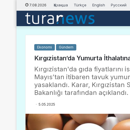
Қазақша
Türkçe
English
Русский
7.08.2026
Ekonomi
Gündem
Kırgızistan’da Yumurta İthalatına
Kırgızistan'da gıda fiyatlarını 
Mayıs’tan itibaren tavuk yumurta
yasaklandı. Karar, Kırgızistan 
Bakanlığı tarafından açıklandı.
5.05.2025