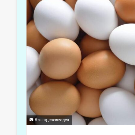
©ашық дереккөзден