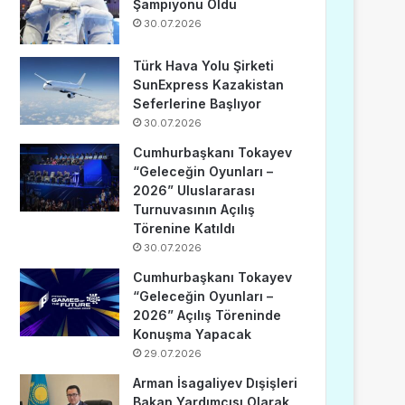
Şampiyonu Oldu
30.07.2026
Türk Hava Yolu Şirketi
SunExpress Kazakistan
Seferlerine Başlıyor
30.07.2026
Cumhurbaşkanı Tokayev
“Geleceğin Oyunları –
2026” Uluslararası
Turnuvasının Açılış
Törenine Katıldı
30.07.2026
Cumhurbaşkanı Tokayev
“Geleceğin Oyunları –
2026” Açılış Töreninde
Konuşma Yapacak
29.07.2026
Arman İsagaliyev Dışişleri
Bakan Yardımcısı Olarak