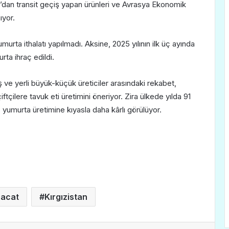
n’dan transit geçiş yapan ürünleri ve Avrasya Ekonomik
ıyor.
rta ithalatı yapılmadı. Aksine, 2025 yılının ilk üç ayında
rta ihraç edildi.
 ve yerli büyük-küçük üreticiler arasındaki rekabet,
 çiftçilere tavuk eti üretimini öneriyor. Zira ülkede yılda 91
n, yumurta üretimine kıyasla daha kârlı görülüyor.
racat
Kırgızistan