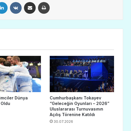
LinkedIn
VKontakte
E-Posta ile paylaş
Yazdır
imciler Dünya
Cumhurbaşkanı Tokayev
 Oldu
“Geleceğin Oyunları – 2026”
Uluslararası Turnuvasının
Açılış Törenine Katıldı
30.07.2026