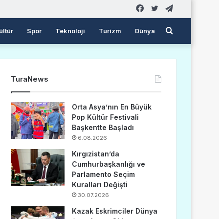
Facebook
Twitter
Telegram
Arama
ültür
Spor
Teknoloji
Turizm
Dünya
yap
TuraNews
...
Orta Asya’nın En Büyük
Pop Kültür Festivali
Başkentte Başladı
6.08.2026
Kırgızistan’da
Cumhurbaşkanlığı ve
Parlamento Seçim
Kuralları Değişti
30.07.2026
Kazak Eskrimciler Dünya