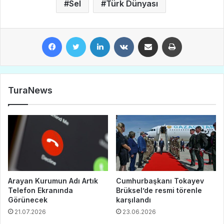
Sel
Türk Dünyası
Facebook
Twitter
LinkedIn
VKontakte
E-Posta ile paylaş
Yazdır
TuraNews
Arayan Kurumun Adı Artık
Cumhurbaşkanı Tokayev
Telefon Ekranında
Brüksel’de resmi törenle
Görünecek
karşılandı
21.07.2026
23.06.2026