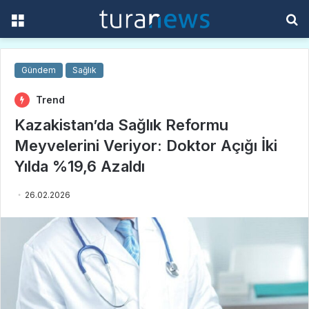
Menü
A
y
...
Gündem
Sağlık
Trend
Kazakistan’da Sağlık Reformu
Meyvelerini Veriyor: Doktor Açığı İki
Yılda %19,6 Azaldı
26.02.2026