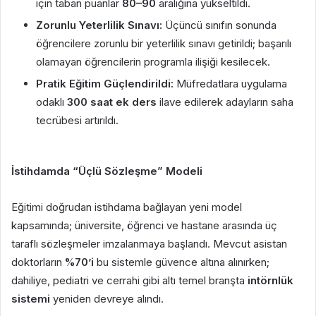
için taban puanlar
80–90
aralığına yükseltildi.
Zorunlu Yeterlilik Sınavı:
Üçüncü sınıfın sonunda
öğrencilere zorunlu bir yeterlilik sınavı getirildi; başarılı
olamayan öğrencilerin programla ilişiği kesilecek.
Pratik Eğitim Güçlendirildi:
Müfredatlara uygulama
odaklı
300 saat ek ders
ilave edilerek adayların saha
tecrübesi artırıldı.
İstihdamda “Üçlü Sözleşme” Modeli
Eğitimi doğrudan istihdama bağlayan yeni model
kapsamında; üniversite, öğrenci ve hastane arasında üç
taraflı sözleşmeler imzalanmaya başlandı. Mevcut asistan
doktorların
%70’i
bu sistemle güvence altına alınırken;
dahiliye, pediatri ve cerrahi gibi altı temel branşta
intörnlük
sistemi
yeniden devreye alındı.