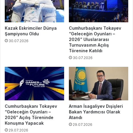
Kazak Eskrimciler Dünya
Cumhurbaşkanı Tokayev
Şampiyonu Oldu
“Geleceğin Oyunları –
2026” Uluslararası
30.07.2026
Turnuvasının Açılış
Törenine Katıldı
30.07.2026
Cumhurbaşkanı Tokayev
Arman İsagaliyev Dışişleri
“Geleceğin Oyunları –
Bakan Yardımcısı Olarak
2026” Açılış Töreninde
Atandı
Konuşma Yapacak
29.07.2026
29.07.2026