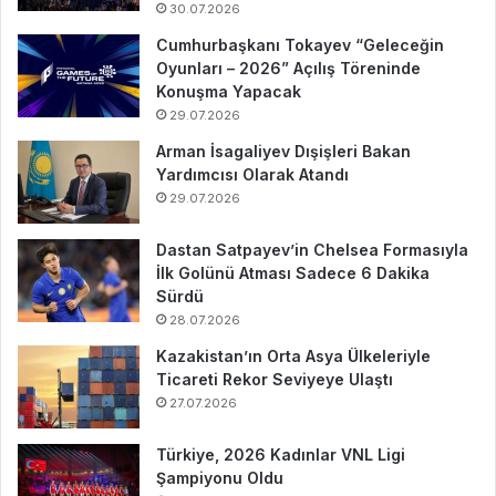
30.07.2026
Cumhurbaşkanı Tokayev “Geleceğin
Oyunları – 2026” Açılış Töreninde
Konuşma Yapacak
29.07.2026
Arman İsagaliyev Dışişleri Bakan
Yardımcısı Olarak Atandı
29.07.2026
Dastan Satpayev’in Chelsea Formasıyla
İlk Golünü Atması Sadece 6 Dakika
Sürdü
28.07.2026
Kazakistan’ın Orta Asya Ülkeleriyle
Ticareti Rekor Seviyeye Ulaştı
27.07.2026
Türkiye, 2026 Kadınlar VNL Ligi
Şampiyonu Oldu