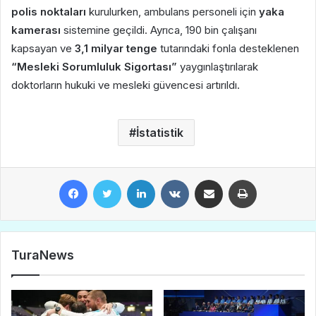
polis noktaları
kurulurken, ambulans personeli için
yaka
kamerası
sistemine geçildi. Ayrıca, 190 bin çalışanı
kapsayan ve
3,1 milyar tenge
tutarındaki fonla desteklenen
“Mesleki Sorumluluk Sigortası”
yaygınlaştırılarak
doktorların hukuki ve mesleki güvencesi artırıldı.
İstatistik
Facebook
Twitter
LinkedIn
VKontakte
E-Posta ile paylaş
Yazdır
TuraNews