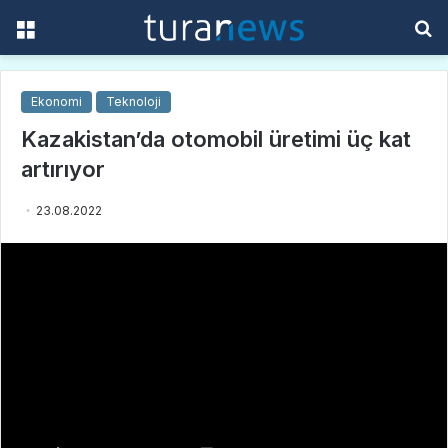
Menü
A
y
...
Ekonomi
Teknoloji
Kazakistan’da otomobil üretimi üç kat
artırıyor
23.08.2022