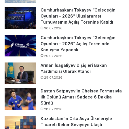
Cumhurbaşkanı Tokayev “Geleceğin
Oyunları – 2026” Uluslararası
Turnuvasının Açılış Törenine Katıldı
30.07.2026
Cumhurbaşkanı Tokayev “Geleceğin
Oyunları – 2026” Açılış Töreninde
Konuşma Yapacak
29.07.2026
Arman İsagaliyev Dışişleri Bakan
Yardımcısı Olarak Atandı
29.07.2026
Dastan Satpayev’in Chelsea Formasıyla
İlk Golünü Atması Sadece 6 Dakika
Sürdü
28.07.2026
Kazakistan’ın Orta Asya Ülkeleriyle
Ticareti Rekor Seviyeye Ulaştı