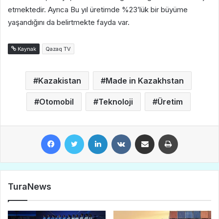
etmektedir. Ayrıca Bu yıl üretimde %23’lük bir büyüme
yaşandığını da belirtmekte fayda var.
Kaynak
Qazaq TV
Kazakistan
Made in Kazakhstan
Otomobil
Teknoloji
Üretim
Facebook
Twitter
LinkedIn
VKontakte
E-Posta ile paylaş
Yazdır
TuraNews