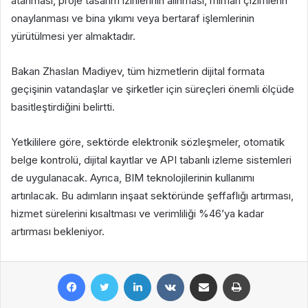
atanması, proje tasarım izinlerinin alınması, mimari çizimlerin
onaylanması ve bina yıkımı veya bertaraf işlemlerinin
yürütülmesi yer almaktadır.
Bakan Zhaslan Madiyev, tüm hizmetlerin dijital formata
geçişinin vatandaşlar ve şirketler için süreçleri önemli ölçüde
basitleştirdiğini belirtti.
Yetkililere göre, sektörde elektronik sözleşmeler, otomatik
belge kontrolü, dijital kayıtlar ve API tabanlı izleme sistemleri
de uygulanacak. Ayrıca, BIM teknolojilerinin kullanımı
artırılacak. Bu adımların inşaat sektöründe şeffaflığı artırması,
hizmet sürelerini kısaltması ve verimliliği %46’ya kadar
artırması bekleniyor.
Facebook
Twitter
LinkedIn
VKontakte
E-Posta ile paylaş
Yazdır