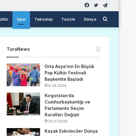
Facebook
Twitter
Telegram
Arama
ültür
Spor
Teknoloji
Turizm
Dünya
yap
TuraNews
...
Orta Asya’nın En Büyük
Pop Kültür Festivali
Başkentte Başladı
6.08.2026
Kırgızistan’da
Cumhurbaşkanlığı ve
Parlamento Seçim
Kuralları Değişti
30.07.2026
Kazak Eskrimciler Dünya