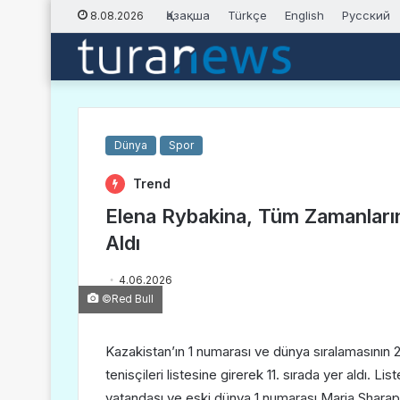
Қазақша
Türkçe
English
Русский
8.08.2026
Dünya
Spor
Trend
Elena Rybakina, Tüm Zamanların
Aldı
4.06.2026
©Red Bull
Kazakistan’ın 1 numarası ve dünya sıralamasının 
tenisçileri listesine girerek 11. sırada yer aldı. 
vatandaşı ve eski dünya 1 numarası Maria Sharapo