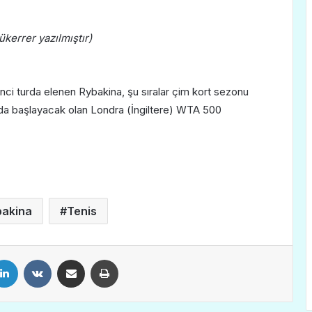
ükerrer yazılmıştır)
ci turda elenen Rybakina, şu sıralar çim kort sezonu
an’da başlayacak olan Londra (İngiltere) WTA 500
bakina
Tenis
LinkedIn
VKontakte
E-Posta ile paylaş
Yazdır