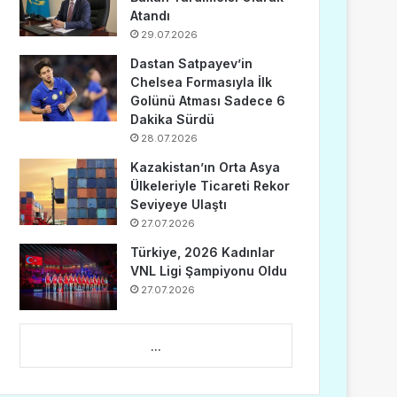
Atandı
29.07.2026
Dastan Satpayev’in
Chelsea Formasıyla İlk
Golünü Atması Sadece 6
Dakika Sürdü
28.07.2026
Kazakistan’ın Orta Asya
Ülkeleriyle Ticareti Rekor
Seviyeye Ulaştı
27.07.2026
Türkiye, 2026 Kadınlar
VNL Ligi Şampiyonu Oldu
27.07.2026
...