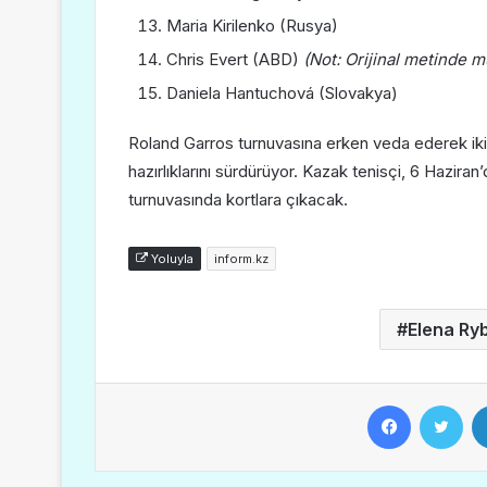
Maria Kirilenko (Rusya)
Chris Evert (ABD)
(Not: Orijinal metinde m
Daniela Hantuchová (Slovakya)
Roland Garros turnuvasına erken veda ederek ikin
hazırlıklarını sürdürüyor. Kazak tenisçi, 6 Hazir
turnuvasında kortlara çıkacak.
Yoluyla
inform.kz
Elena Ry
Facebook
Twitter