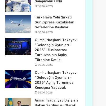
Şampiyonu Oldu
30.07.2026
Türk Hava Yolu Şirketi
SunExpress Kazakistan
Seferlerine Başlıyor
30.07.2026
Cumhurbaşkanı Tokayev
“Geleceğin Oyunları –
2026” Uluslararası
Turnuvasının Açılış
Törenine Katıldı
30.07.2026
Cumhurbaşkanı Tokayev
“Geleceğin Oyunları –
2026” Açılış Töreninde
Konuşma Yapacak
29.07.2026
Arman İsagaliyev Dışişleri
Bakan Yardımcısı Olarak