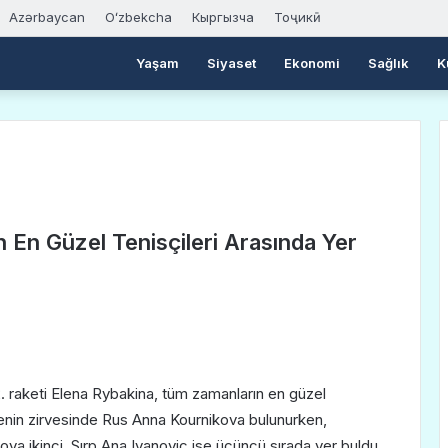
Azərbaycan
Oʻzbekcha
Кыргызча
Тоҷикӣ
Yaşam
Siyaset
Ekonomi
Sağlık
K
 En Güzel Tenisçileri Arasında Yer
2. raketi Elena Rybakina, tüm zamanların en güzel
Listenin zirvesinde Rus Anna Kournikova bulunurken,
va ikinci, Sırp Ana Ivanovic ise üçüncü sırada yer buldu.