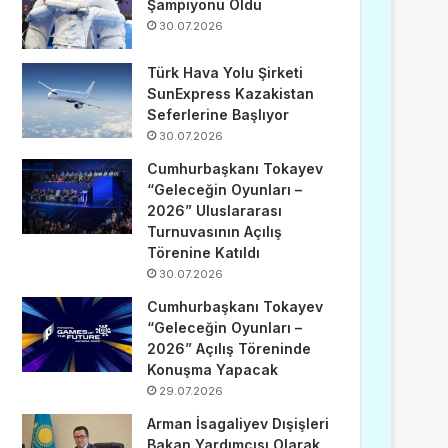
Şampiyonu Oldu
30.07.2026
Türk Hava Yolu Şirketi
SunExpress Kazakistan
Seferlerine Başlıyor
30.07.2026
Cumhurbaşkanı Tokayev
“Geleceğin Oyunları –
2026” Uluslararası
Turnuvasının Açılış
Törenine Katıldı
30.07.2026
Cumhurbaşkanı Tokayev
“Geleceğin Oyunları –
2026” Açılış Töreninde
Konuşma Yapacak
29.07.2026
Arman İsagaliyev Dışişleri
Bakan Yardımcısı Olarak