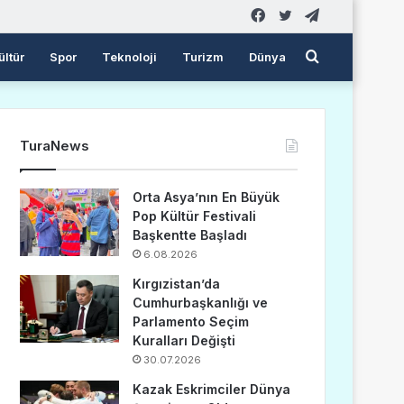
Facebook
Twitter
Telegram
Arama
ültür
Spor
Teknoloji
Turizm
Dünya
yap
TuraNews
...
Orta Asya’nın En Büyük
Pop Kültür Festivali
Başkentte Başladı
6.08.2026
Kırgızistan’da
Cumhurbaşkanlığı ve
Parlamento Seçim
Kuralları Değişti
30.07.2026
Kazak Eskrimciler Dünya