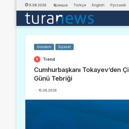
Қазақша
Türkçe
English
Русский
9.08.2026
Gündem
Siyaset
Trend
Cumhurbaşkanı Tokayev’den Çin
Günü Tebriği
15.06.2026