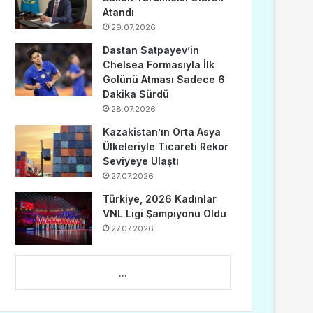
Atandı
29.07.2026
Dastan Satpayev’in
Chelsea Formasıyla İlk
Golünü Atması Sadece 6
Dakika Sürdü
28.07.2026
Kazakistan’ın Orta Asya
Ülkeleriyle Ticareti Rekor
Seviyeye Ulaştı
27.07.2026
Türkiye, 2026 Kadınlar
VNL Ligi Şampiyonu Oldu
27.07.2026
...