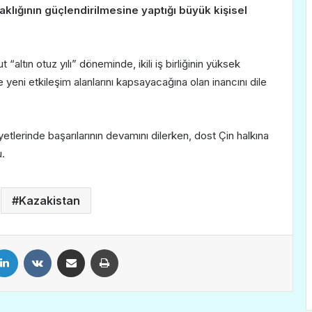
aklığının güçlendirilmesine yaptığı büyük kişisel
“altın otuz yılı” döneminde, ikili iş birliğinin yüksek
eni etkileşim alanlarını kapsayacağına olan inancını dile
tlerinde başarılarının devamını dilerken, dost Çin halkına
.
Kazakistan
LinkedIn
VKontakte
E-Posta ile paylaş
Yazdır