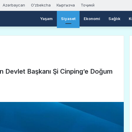
Azərbaycan
Oʻzbekcha
Кыргызча
Тоҷикӣ
Yaşam
Siyaset
Ekonomi
Sağlık
K
 Devlet Başkanı Şi Cinping’e Doğum