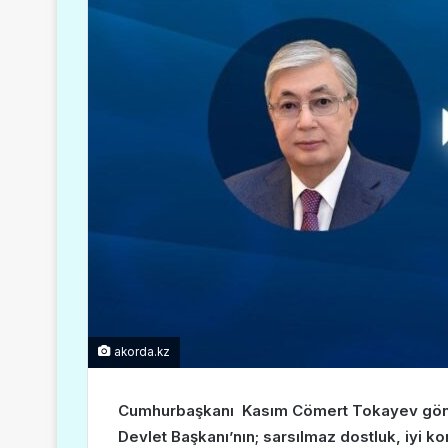
akorda.kz
Cumhurbaşkanı Kasım Cömert Tokayev gönde
Devlet Başkanı’nın; sarsılmaz dostluk, iyi k