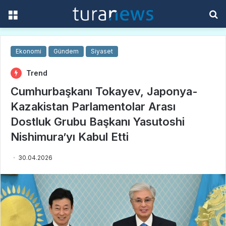
Menü
A
y
...
Ekonomi
Gündem
Siyaset
Trend
Cumhurbaşkanı Tokayev, Japonya-
Kazakistan Parlamentolar Arası
Dostluk Grubu Başkanı Yasutoshi
Nishimura’yı Kabul Etti
30.04.2026