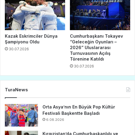
Kazak Eskrimciler Dünya
Cumhurbaşkanı Tokayev
Şampiyonu Oldu
“Geleceğin Oyunları –
2026” Uluslararası
30.07.2026
Turnuvasının Açılış
Törenine Katıldı
30.07.2026
TuraNews
Orta Asya’nın En Büyük Pop Kültür
Festivali Başkentte Başladı
6.08.2026
Kırgızistan’da Cumhurbaşkanlığı ve