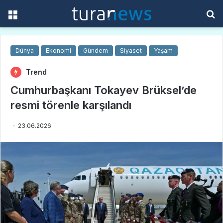
Menü
A
y
...
Dünya
Ekonomi
Gündem
Siyaset
Yaşam
Trend
Cumhurbaşkanı Tokayev Brüksel’de
resmi törenle karşılandı
23.06.2026