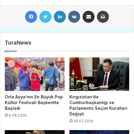
Facebook
Twitter
LinkedIn
VKontakte
E-Posta ile paylaş
Yazdır
TuraNews
Orta Asya’nın En Büyük Pop
Kırgızistan’da
Kültür Festivali Başkentte
Cumhurbaşkanlığı ve
Başladı
Parlamento Seçim Kuralları
Değişti
6.08.2026
30.07.2026