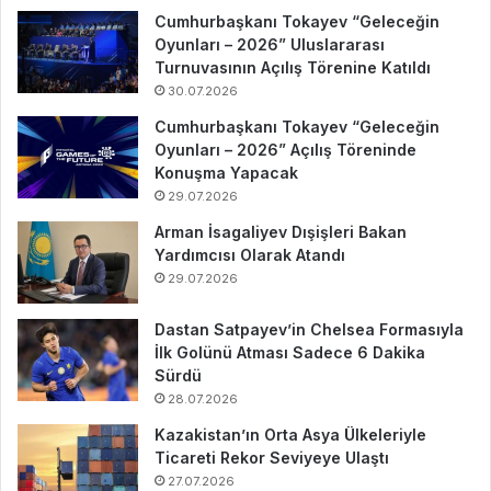
Cumhurbaşkanı Tokayev “Geleceğin
Oyunları – 2026” Uluslararası
Turnuvasının Açılış Törenine Katıldı
30.07.2026
Cumhurbaşkanı Tokayev “Geleceğin
Oyunları – 2026” Açılış Töreninde
Konuşma Yapacak
29.07.2026
Arman İsagaliyev Dışişleri Bakan
Yardımcısı Olarak Atandı
29.07.2026
Dastan Satpayev’in Chelsea Formasıyla
İlk Golünü Atması Sadece 6 Dakika
Sürdü
28.07.2026
Kazakistan’ın Orta Asya Ülkeleriyle
Ticareti Rekor Seviyeye Ulaştı
27.07.2026