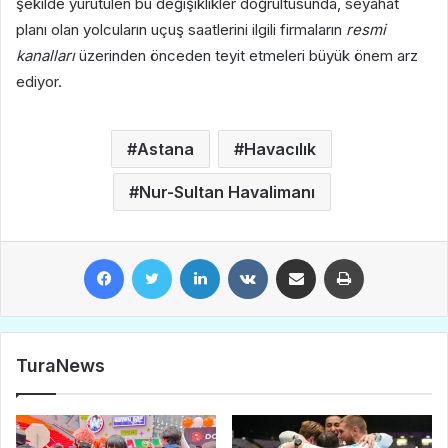
şekilde yürütülen bu değişiklikler doğrultusunda, seyahat
planı olan yolcuların uçuş saatlerini ilgili firmaların
resmi
kanalları
üzerinden önceden teyit etmeleri büyük önem arz
ediyor.
Astana
Havacılık
Nur-Sultan Havalimanı
Facebook
Twitter
LinkedIn
VKontakte
E-Posta ile paylaş
Yazdır
TuraNews