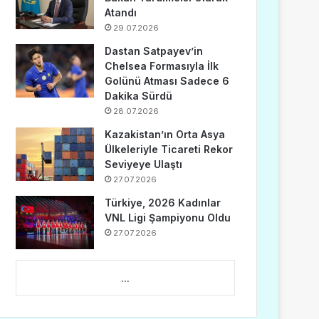
Atandı
29.07.2026
Dastan Satpayev’in
Chelsea Formasıyla İlk
Golünü Atması Sadece 6
Dakika Sürdü
28.07.2026
Kazakistan’ın Orta Asya
Ülkeleriyle Ticareti Rekor
Seviyeye Ulaştı
27.07.2026
Türkiye, 2026 Kadınlar
VNL Ligi Şampiyonu Oldu
27.07.2026
...