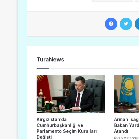
Facebook
Twitter
TuraNews
Kırgızistan’da
Arman İsaga
Cumhurbaşkanlığı ve
Bakan Yard
Parlamento Seçim Kuralları
Atandı
Değişti
29.07.2026