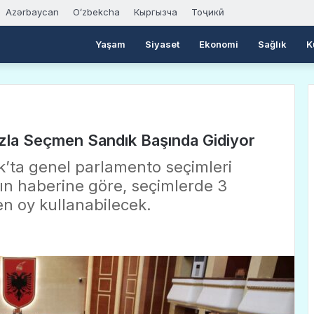
Azərbaycan
Oʻzbekcha
Кыргызча
Тоҷикӣ
Yaşam
Siyaset
Ekonomi
Sağlık
K
azla Seçmen Sandık Başında Gidiyor
k’ta genel parlamento seçimleri
ın haberine göre, seçimlerde 3
en oy kullanabilecek.