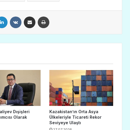
LinkedIn
VKontakte
E-Posta ile paylaş
Yazdır
liyev Dışişleri
Kazakistan’ın Orta Asya
ımcısı Olarak
Ülkeleriyle Ticareti Rekor
Seviyeye Ulaştı
27.07.2026