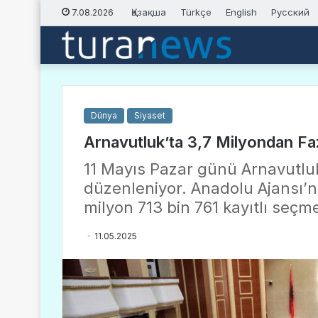
Қазақша
Türkçe
English
Русский
7.08.2026
Dünya
Siyaset
Arnavutluk’ta 3,7 Milyondan F
11 Mayıs Pazar günü Arnavutlu
düzenleniyor. Anadolu Ajansı’n
milyon 713 bin 761 kayıtlı seçm
11.05.2025