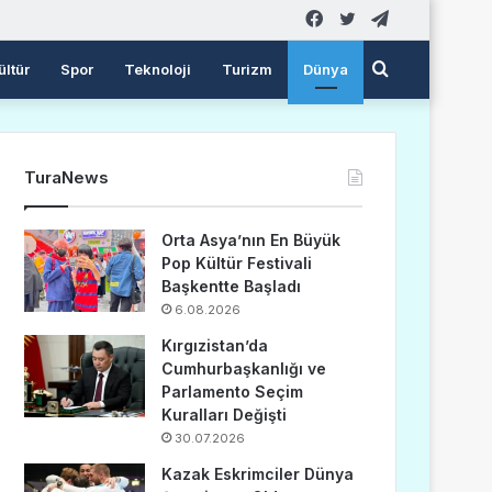
Facebook
Twitter
Telegram
Arama
ültür
Spor
Teknoloji
Turizm
Dünya
yap
TuraNews
...
Orta Asya’nın En Büyük
Pop Kültür Festivali
Başkentte Başladı
6.08.2026
Kırgızistan’da
Cumhurbaşkanlığı ve
Parlamento Seçim
Kuralları Değişti
30.07.2026
Kazak Eskrimciler Dünya