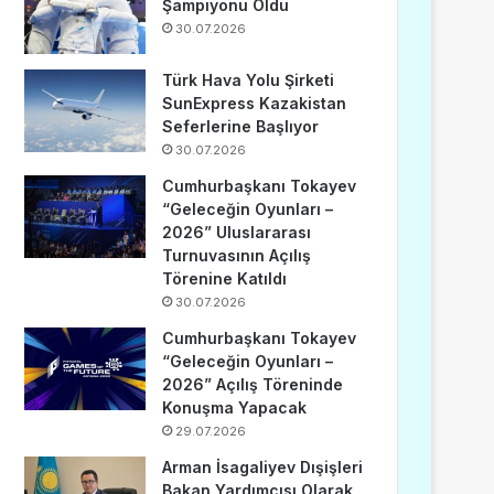
Şampiyonu Oldu
30.07.2026
Türk Hava Yolu Şirketi
SunExpress Kazakistan
Seferlerine Başlıyor
30.07.2026
Cumhurbaşkanı Tokayev
“Geleceğin Oyunları –
2026” Uluslararası
Turnuvasının Açılış
Törenine Katıldı
30.07.2026
Cumhurbaşkanı Tokayev
“Geleceğin Oyunları –
2026” Açılış Töreninde
Konuşma Yapacak
29.07.2026
Arman İsagaliyev Dışişleri
Bakan Yardımcısı Olarak