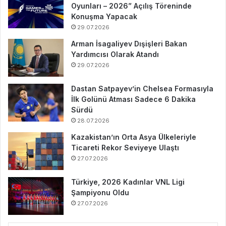
Oyunları – 2026” Açılış Töreninde
Konuşma Yapacak
29.07.2026
Arman İsagaliyev Dışişleri Bakan
Yardımcısı Olarak Atandı
29.07.2026
Dastan Satpayev’in Chelsea Formasıyla
İlk Golünü Atması Sadece 6 Dakika
Sürdü
28.07.2026
Kazakistan’ın Orta Asya Ülkeleriyle
Ticareti Rekor Seviyeye Ulaştı
27.07.2026
Türkiye, 2026 Kadınlar VNL Ligi
Şampiyonu Oldu
27.07.2026