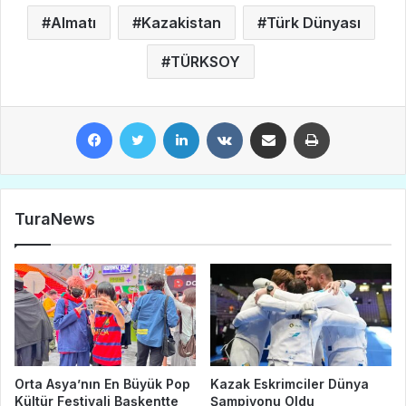
Almatı
Kazakistan
Türk Dünyası
TÜRKSOY
Facebook
Twitter
LinkedIn
VKontakte
E-Posta ile paylaş
Yazdır
TuraNews
Orta Asya’nın En Büyük Pop
Kazak Eskrimciler Dünya
Kültür Festivali Başkentte
Şampiyonu Oldu