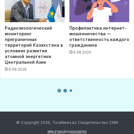
© Copyright 2026, TuraNews.kz Свидетельство СМИ
№KZ26VPY00056112