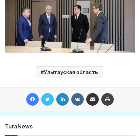
Улытауская область
Facebook
Twitter
LinkedIn
VKontakte
Share via Email
Print
TuraNews