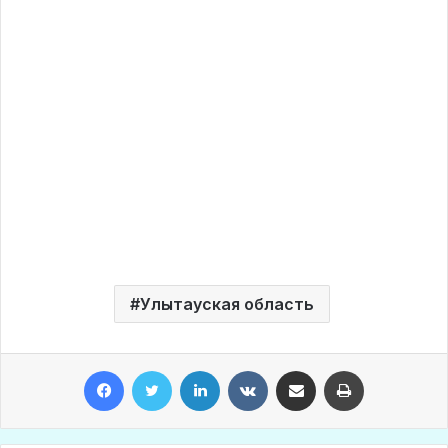
Улытауская область
Facebook
Twitter
LinkedIn
VKontakte
Share via Email
Print