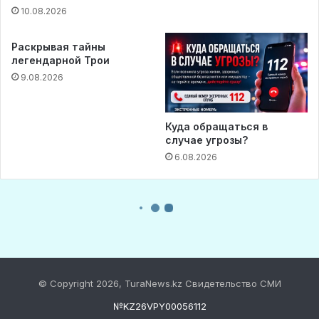
© Copyright 2026, TuraNews.kz Свидетельство СМИ
№KZ26VPY00056112