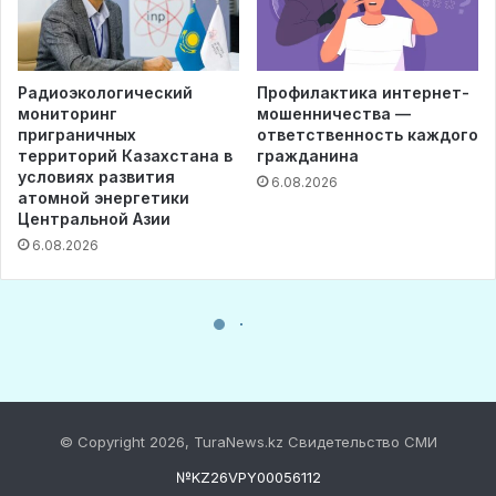
© Copyright 2026, TuraNews.kz Свидетельство СМИ
№KZ26VPY00056112