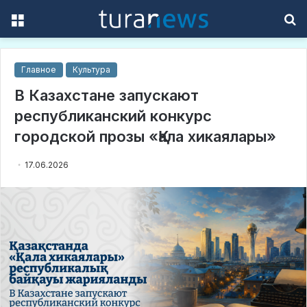
Menu
S
f
Главное
Культура
В Казахстане запускают
республиканский конкурс
городской прозы «Қала хикаялары»
17.06.2026